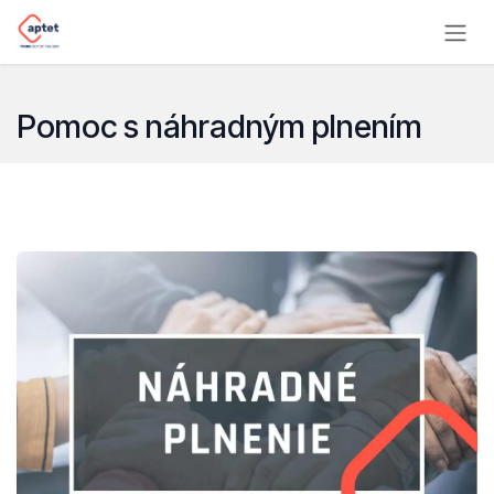
Skip to Content
Pomoc s náhradným plnením