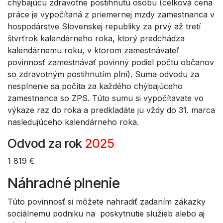
chýbajúcu zdravotne postihnutú osobu (celková cena
práce je vypočítaná z priemernej mzdy zamestnanca v
hospodárstve Slovenskej republiky za prvý až tretí
štvrťrok kalendárneho roka, ktorý predchádza
kalendárnemu roku, v ktorom zamestnávateľ
povinnosť zamestnávať povinný podiel počtu občanov
so zdravotným postihnutím plní). Suma odvodu za
nesplnenie sa počíta za každého chýbajúceho
zamestnanca so ZPS. Túto sumu si vypočítavate vo
výkaze raz do roka a predkladáte ju vždy do 31. marca
nasledujúceho kalendárneho roka.
Odvod za rok
2025
1 819 €
Náhradné plnenie
Túto povinnosť si môžete nahradiť zadaním zákazky
sociálnemu podniku na poskytnutie služieb alebo aj