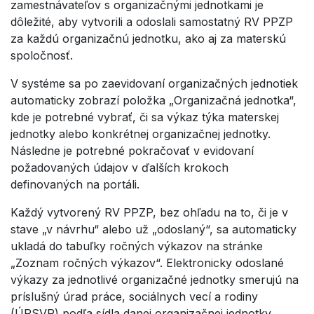
zamestnávateľov s organizačnými jednotkami je
dôležité, aby vytvorili a odoslali samostatný RV PPZP
za každú organizačnú jednotku, ako aj za materskú
spoločnosť.
V systéme sa po zaevidovaní organizačných jednotiek
automaticky zobrazí položka „Organizačná jednotka“,
kde je potrebné vybrať, či sa výkaz týka materskej
jednotky alebo konkrétnej organizačnej jednotky.
Následne je potrebné pokračovať v evidovaní
požadovaných údajov v ďalších krokoch
definovaných na portáli.
Každý vytvorený RV PPZP, bez ohľadu na to, či je v
stave „v návrhu“ alebo už „odoslaný“, sa automaticky
ukladá do tabuľky ročných výkazov na stránke
„Zoznam ročných výkazov“. Elektronicky odoslané
výkazy za jednotlivé organizačné jednotky smerujú na
príslušný úrad práce, sociálnych vecí a rodiny
(ÚPSVR) podľa sídla danej organizačnej jednotky.