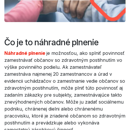
Čo je to náhradné plnenie
Náhradné plnenie
je možnosťou, ako splniť povinnosť
zamestnávať občanov so zdravotným postihnutím vo
výške povinného podielu. Ak zamestnávateľ
zamestnáva najmenej 20 zamestnancov a úrad v
evidencii uchádzačov o zamestnanie vedie občanov so
zdravotným postihnutím, môže plniť túto povinnosť aj
zadaním zákazky pre subjekty, zamestnávajúce takto
znevýhodnených občanov. Môže ju zadať sociálnemu
podniku, chránenej dielni alebo chránenému
pracovisku, ktoré je zriadené občanom so zdravotným
postihnutím a prevádzkuje alebo vykonáva
samostatnú zárobkovú činnosť.