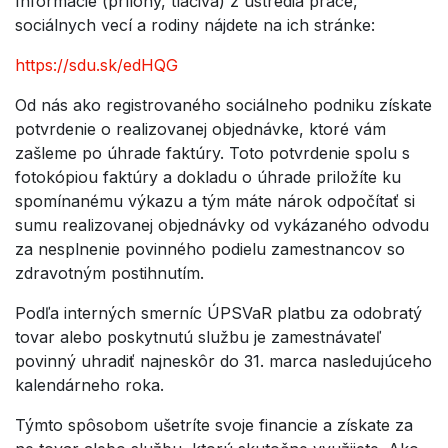
Informácie (prílohy, tlačivá) z ústredia práce,
sociálnych vecí a rodiny nájdete na ich stránke:
https://sdu.sk/edHQG
Od nás ako registrovaného sociálneho podniku získate
potvrdenie o realizovanej objednávke, ktoré vám
zašleme po úhrade faktúry. Toto potvrdenie spolu s
fotokópiou faktúry a dokladu o úhrade priložíte ku
spomínanému výkazu a tým máte nárok odpočítať si
sumu realizovanej objednávky od vykázaného odvodu
za nesplnenie povinného podielu zamestnancov so
zdravotným postihnutím.
Podľa interných smerníc ÚPSVaR platbu za odobratý
tovar alebo poskytnutú službu je zamestnávateľ
povinný uhradiť najneskôr do 31. marca nasledujúceho
kalendárneho roka.
Týmto spôsobom ušetríte svoje financie a získate za