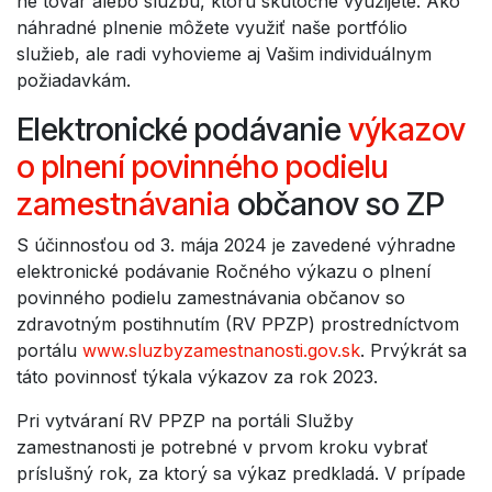
ne tovar alebo službu, ktorú skutočne využijete. Ako
náhradné plnenie môžete využiť naše portfólio
služieb, ale radi vyhovieme aj Vašim individuálnym
požiadavkám.
Elektronické podávanie
výkazov
o plnení povinného podielu
zamestnávania
občanov so ZP
S účinnosťou od 3. mája 2024 je zavedené výhradne
elektronické podávanie Ročného výkazu o plnení
povinného podielu zamestnávania občanov so
zdravotným postihnutím (RV PPZP) prostredníctvom
portálu
www.sluzbyzamestnanosti.gov.sk
. Prvýkrát sa
táto povinnosť týkala výkazov za rok 2023.
Pri vytváraní RV PPZP na portáli Služby
zamestnanosti je potrebné v prvom kroku vybrať
príslušný rok, za ktorý sa výkaz predkladá. V prípade