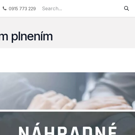
ervices
Podporované zamestnávanie
Náhradné plneni
0915 773 229
m plnením