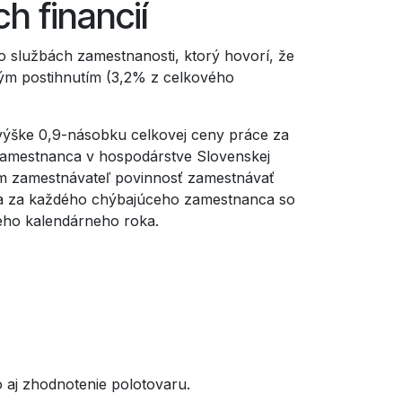
h financií
 službách zamestnanosti, ktorý hovorí, že
ým postihnutím (3,2% z celkového
 výške 0,9-násobku celkovej ceny práce za
zamestnanca v hospodárstve Slovenskej
rom zamestnávateľ povinnosť zamestnávať
íta za každého chýbajúceho zamestnanca so
ceho kalendárneho roka.
 aj zhodnotenie polotovaru.