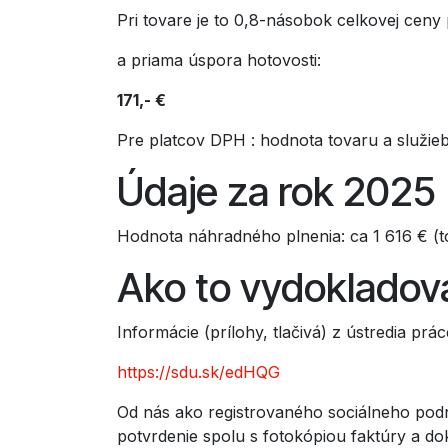
Pri tovare je to 0,8-násobok celkovej ceny
a priama úspora hotovosti:
171,- €
Pre platcov DPH : hodnota tovaru a služie
Údaje za rok 2025
Hodnota náhradného plnenia: ca 1 616 € (t
Ako to vydokladov
Informácie (prílohy, tlačivá) z ústredia prá
https://sdu.sk/edHQG
Od nás ako registrovaného sociálneho podn
potvrdenie spolu s fotokópiou faktúry a d