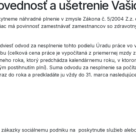
ednosť a ušetrenie Vašic
ytneme náhradné plnenie v zmysle Zákona č. 5/2004 Z.z. o
viac má povinnosť zamestnávať zamestnancov so zdravotn
odviesť odvod za nesplnenie tohto podielu Úradu práce vo
bu (celková cena práce je vypočítaná z priemernej mzdy 
dárneho roka, ktorý predchádza kalendárnemu roku, v kto
ým postihnutím plní). Suma odvodu za nesplnenie sa poč
raz do roka a predkladáte ju vždy do 31. marca nasledujú
 zákazky sociálnemu podniku na poskytnutie služieb alebo