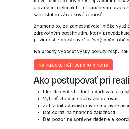
môže plniť túto povinnosť aj zadaním zák
chránenej dielni alebo chránenému pracov
samostatnú zárobkovú činnosť.
Znamená to, že zamestnávateľ môže využiť 
zdravotným postihnutím, ktorý prevádzkuj
povinnosť zamestnávať určený počet obča
Na presný výpočet výšky pokuty resp. nák
Kalkulačku náhradného plnenia
Ako postupovať pri real
Identifikovať vhodného dodávateľa (na
Vybrať vhodné služby alebo tovar
Zohľadniť administratívne a právne asp
Dať dôraz na finančné záležitosti
Dať pozor na správne riadenie a koord