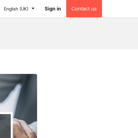
e (testovacia)
Sign in
Contact us
English (UK)