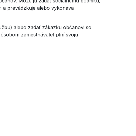
bčanov. Môže ju zadať sociálnemu podniku,
m a prevádzkuje alebo vykonáva
lužbu) alebo zadať zákazku občanovi so
pôsobom zamestnávateľ plní svoju