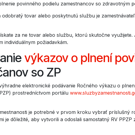
lnenie povinného podielu zamestnancov so zdravotným po
odobratý tovar alebo poskytnutú službu je zamestnávateľ
ískate za ne tovar alebo službu, ktorú skutočne využijete
šim individuálnym požiadavkám.
anie
výkazov o plnení pov
anov so ZP
 výhradne elektronické podávanie Ročného výkazu o plnen
PZP) prostredníctvom portálu
www.sluzbyzamestnanosti.g
mestnanosti je potrebné v prvom kroku vybrať príslušný ro
 je dôležité, aby vytvorili a odoslali samostatný RV PPZP