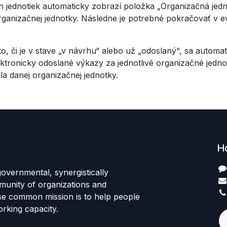
 jednotiek automaticky zobrazí položka „Organizačná jedno
organizačnej jednotky. Následne je potrebné pokračovať v 
, či je v stave „v návrhu“ alebo už „odoslaný“, sa automa
tronicky odoslané výkazy za jednotlivé organizačné jedno
la danej organizačnej jednotky.
H
governmental, synergistically
unity of organizations and
se common mission is to help people
rking capacity.