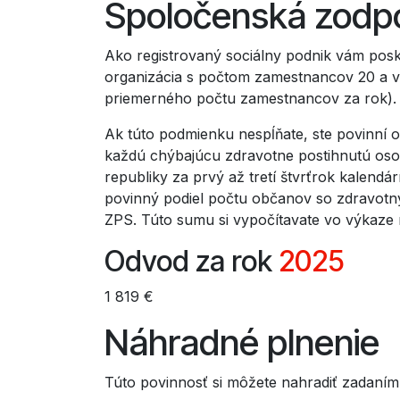
Spoločenská zodpov
Ako registrovaný sociálny podnik vám posk
organizácia s počtom zamestnancov 20 a 
priemerného počtu zamestnancov za rok).
Ak túto podmienku nespĺňate, ste povinní 
každú chýbajúcu zdravotne postihnutú oso
republiky za prvý až tretí štvrťrok kalen
povinný podiel počtu občanov so zdravotn
ZPS. Túto sumu si vypočítavate vo výkaze 
Odvod za rok
2025
1 819 €
Náhradné plnenie
Túto povinnosť si môžete nahradiť zadaním