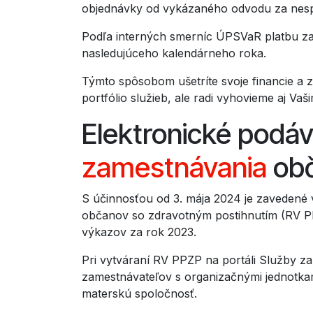
objednávky od vykázaného odvodu za nesp
Podľa interných smerníc ÚPSVaR platbu za 
nasledujúceho kalendárneho roka.
Týmto spôsobom ušetríte svoje financie a z
portfólio služieb, ale radi vyhovieme aj Va
Elektronické podáv
zamestnávania
obč
S účinnosťou od 3. mája 2024 je zavedené
občanov so zdravotným postihnutím (RV P
výkazov za rok 2023.
Pri vytváraní RV PPZP na portáli Služby za
zamestnávateľov s organizačnými jednotkami
materskú spoločnosť.