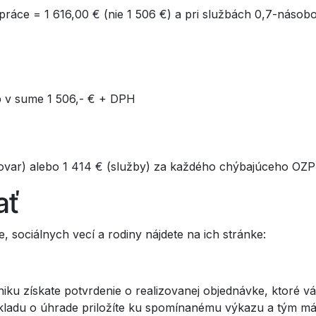
 práce = 1 616,00 € (nie 1 506 €) a pri službách 0,7-násob
b v sume 1 506,- € + DPH
ovar) alebo 1 414 € (služby) za každého chýbajúceho OZP 
ať
ce, sociálnych vecí a rodiny nájdete na ich stránke:
iku získate potvrdenie o realizovanej objednávke, ktoré v
okladu o úhrade priložíte ku spomínanému výkazu a tým mát