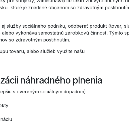
azky pre subjekty, zamestnávajúce takto znevýhodnených o
isku, ktoré je zriadené občanom so zdravotným postihnutí
aj služby sociálneho podniku, odoberať produkt (tovar, s
e alebo vykonáva samostatnú zárobkovú činnosť. Týmto s
nov so zdravotným postihnutím.
upu tovaru, alebo služieb využite našu
izácii náhradného plnenia
jlepšie s overeným sociálnym dopadom)
ekty
ináciu