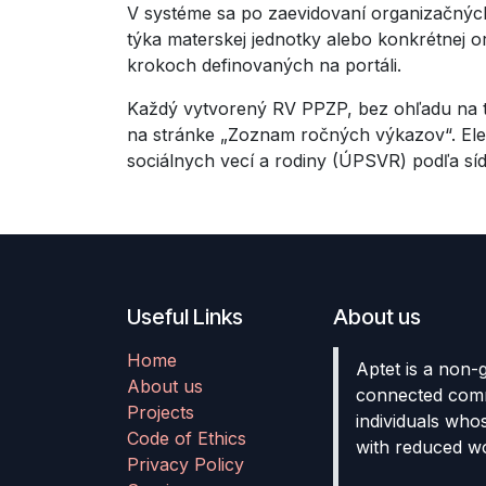
V systéme sa po zaevidovaní organizačných
týka materskej jednotky alebo konkrétnej 
krokoch definovaných na portáli.
Každý vytvorený RV PPZP, bez ohľadu na to
na stránke „Zoznam ročných výkazov“. Elek
sociálnych vecí a rodiny (ÚPSVR) podľa síd
Useful Links
About us
Home
Aptet is a non-
About us
connected comm
Projects
individuals who
Code of Ethics
with reduced wo
Privacy Policy