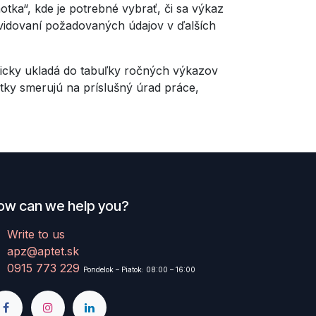
tka“, kde je potrebné vybrať, či sa výkaz
evidovaní požadovaných údajov v ďalších
ticky ukladá do tabuľky ročných výkazov
tky smerujú na príslušný úrad práce,
ow can we help you?
Write to us
apz@aptet.sk
0915 773 229
Pondelok – Piatok: 08:00 – 16:00