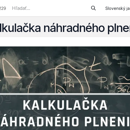
e služby
Podporované zamestnávanie
Náhradné plneni
229
Slovenský j
lkulačka náhradného plne