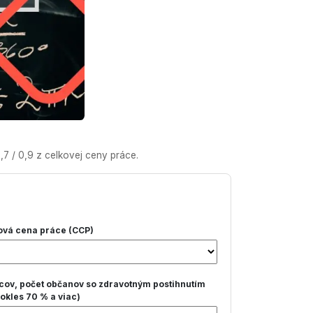
7 / 0,9 z celkovej ceny práce.
ová cena práce (CCP)
cov, počet občanov so zdravotným postihnutím
pokles 70 % a viac)