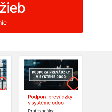
užieb
nie
Podpora prevádzky
v systéme odoo
Profesionálna