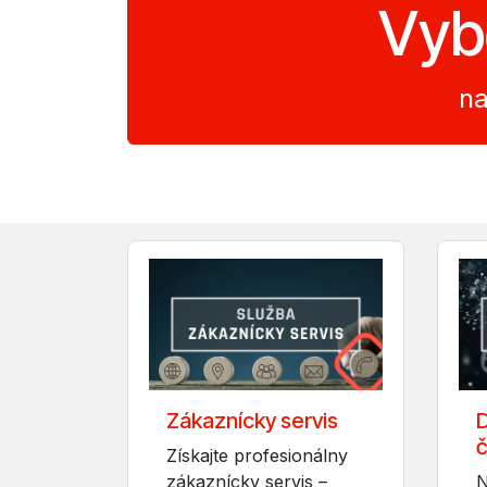
Vybe
na
Zákaznícky servis
D
č
Získajte profesionálny
zákaznícky servis –
N