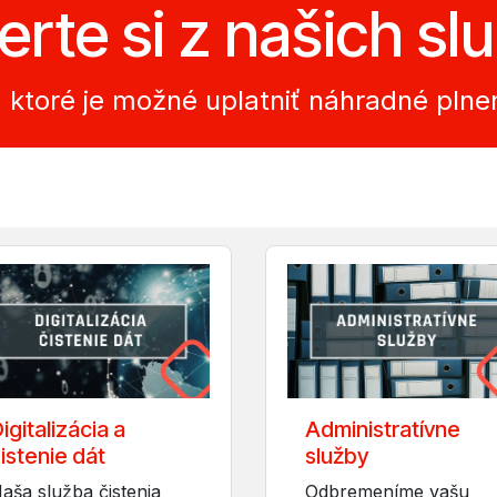
rte si z našich sl
 ktoré je možné uplatniť náhradné plne
igitalizácia a
Administratívne
istenie dát
služby
aša služba čistenia
Odbremeníme vašu