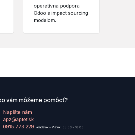
operatívna podpora
Odoo s impact sourcing
modelom.
ko vám môžeme pomôcť?
Napíšte nám
apz@aptet.sk
0915 773 229
Pondelok – Piatok: 08:00 – 16:00