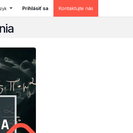
e (testovacia)
Prihlásiť sa
Kontaktujte nás
azyk
nia