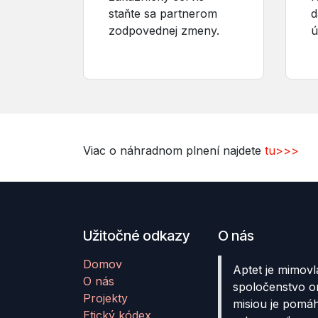
staňte sa partnerom
d
zodpovednej zmeny.
ú
Viac o náhradnom plnení najdete
tu>>>
Užitočné odkazy
O nás
Domov
Aptet je mimovl
O nás
spoločenstvo o
Projekty
misiou je pomá
Etický kódex