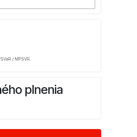
ÚPSVaR / MPSVR.
ného plnenia