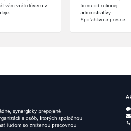
át vám vráti dôveru v
firmu od rutinnej
daje.
administratívy.
Spoľahlivo a presne.
A
ádne, synergicky prepojené
rganizácií a osôb, ktorých spoločnou
hať ľuďom so zníženou pracovnou