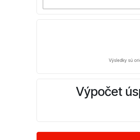
Výsledky sú or
Výpočet úsp