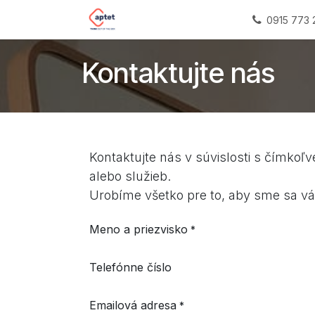
Skip to Content
Domov
Impact sourcing
Naš
0915 773 
Kontaktujte nás
Kontaktujte nás v súvislosti s čímkoľv
alebo služieb.
Urobíme všetko pre to, aby sme sa vá
Meno a priezvisko
*
Telefónne číslo
Emailová adresa
*