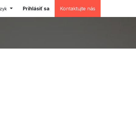
e (testovacia)
Prihlásiť sa
Kontaktujte nás
azyk