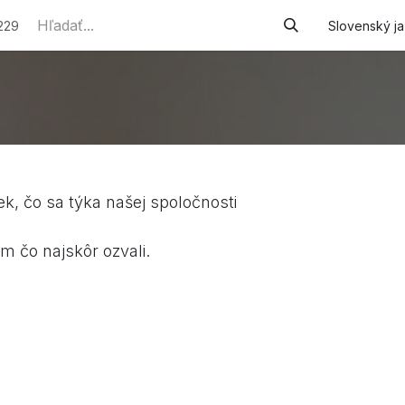
e služby
Podporované zamestnávanie
Náhradné plneni
229
Slovenský j
ek, čo sa týka našej spoločnosti
m čo najskôr ozvali.