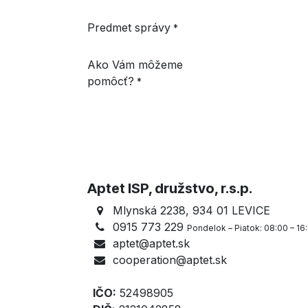
Predmet správy
*
Ako Vám môžeme
pomôcť?
*
Aptet ISP, družstvo, r.s.p.
Mlynská 2238, 934 01 LEVICE
0915 773 229
Pondelok – Piatok: 08:00 – 16
aptet@aptet.sk
cooperation@aptet.sk
IČO:
52498905