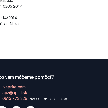
ka, a.s.
1 0265 2017
-14/2014
úrad Nitra
ko vám môžeme pomôcť?
Napíšte nám
apz@aptet.sk
0915 773 229
Pondelok – Piatok: 08:00 – 16:00