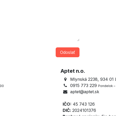
Odoslať
Aptet n.o.
Mlynská 2238, 934 01
0915 773 229
:00
Pondelok – 
aptet@aptet.sk
IČO:
45 743 126
DIČ:
2024101376