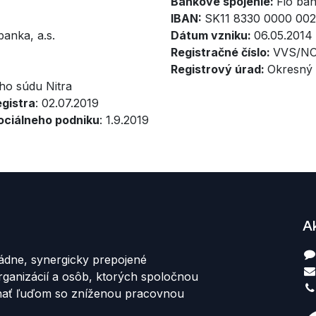
Bankové spojenie:
Fio ban
IBAN:
SK11 8330 0000 002
anka, a.s.
Dátum vzniku:
06.05.2014
Registračné číslo:
VVS/NO
Registrový úrad:
Okresný 
ho súdu Nitra
gistra
: 02.07.2019
ociálneho podniku
: 1.9.2019
A
ádne, synergicky prepojené
rganizácií a osôb, ktorých spoločnou
hať ľuďom so zníženou pracovnou