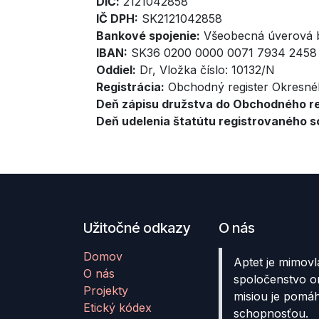
DIČ:
2121042858
IČ DPH:
SK2121042858
Bankové spojenie:
Všeobecná úverová b
IBAN:
SK36 0200 0000 0071 7934 2458
Oddiel:
Dr, Vložka číslo: 10132/N
Registrácia:
Obchodný register Okresné
Deň zápisu družstva do Obchodného re
Deň udelenia štatútu registrovaného s
Užitočné odkazy
O nás
Domov
Aptet je mimovl
O nás
spoločenstvo o
Projekty
misiou je pomá
Etický kódex
schopnosťou.