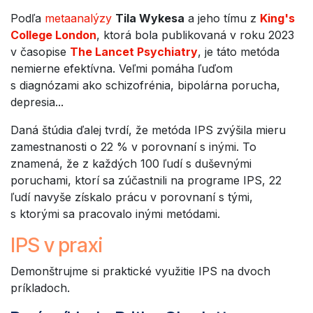
Podľa
metaanalýzy
Tila Wykesa
a jeho tímu z
King's
College London
, ktorá bola publikovaná v roku 2023
v časopise
The Lancet Psychiatry
, je táto metóda
nemierne efektívna. Veľmi pomáha ľuďom
s diagnózami ako schizofrénia, bipolárna porucha,
depresia...
Daná štúdia ďalej tvrdí, že metóda IPS zvýšila mieru
zamestnanosti o 22 % v porovnaní s inými. To
znamená, že z každých 100 ľudí s duševnými
poruchami, ktorí sa zúčastnili na programe IPS, 22
ľudí navyše získalo prácu v porovnaní s tými,
s ktorými sa pracovalo inými metódami.
IPS v praxi
Demonštrujme si praktické využitie IPS na dvoch
príkladoch.