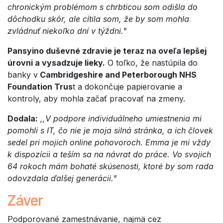
chronickým problémom s chrbticou som odišla do
dôchodku skôr, ale cítila som, že by som mohla
zvládnuť niekoľko dní v týždni."
Pansyino duševné zdravie je teraz na oveľa lepšej
úrovni a vysadzuje lieky.
O toľko, že nastúpila do
banky v
Cambridgeshire and Peterborough NHS
Foundation Trus
t a dokončuje papierovanie a
kontroly, aby mohla začať pracovať na zmeny.
Dodala:
,,V podpore individuálneho umiestnenia mi
pomohli s IT, čo nie je moja silná stránka, a ich človek
sedel pri mojich online pohovoroch. Emma je mi vždy
k dispozícii a teším sa na návrat do práce. Vo svojich
64 rokoch mám bohaté skúsenosti, ktoré by som rada
odovzdala ďalšej generácii."
Záver
Podporované zamestnávanie, najmä cez