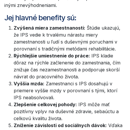
inými znevýhodneniami.
Jej hlavné benefity sú:
Zvýšená miera zamestnanosti:
Štúdie ukazujú,
že IPS vedie k trvalému nárastu miery
zamestnanosti u ľudí s duševnými poruchami v
porovnaní s tradičnými metódami rehabilitácie.
Rýchlejšie umiestnenie do práce:
IPS kladie
dôraz na rýchle začlenenie do zamestnania, čím
znižuje čas nezamestnanosti a podporuje skorší
návrat do pracovného života.
Vyššia mzda:
Zamestnanci s IPS dosahujú v
priemere vyššie mzdy v porovnaní s tými, ktorí
IPS neabsolvovali.
Zlepšenie celkovej pohody:
IPS môže mať
pozitívny vplyv na duševné zdravie, sebaúctu a
celkovú kvalitu života.
Zníženie závislosti od sociálnych dávok:
Vďaka