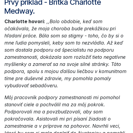
Prvý príklad - Britka
Charlotte
Medway
.
Charlotte hovorí:
,,Bolo obdobie, keď som
očakávala, že moja choroba bude prekážkou pri
hľadaní práce. Bála som sa stigmy - toho, čo by si o
mne ľudia pomysleli, keby som to nezvládla. Až keď
som dostala podporu od špecialistu na podporu
zamestnanosti, dokázala som rozložiť tieto negatívne
myšlienky a zamerať sa na svoje silné stránky. Táto
podpora, spolu s mojou ďalšou liečbou v komunitnom
tíme pre duševné zdravie, my pomohla pomaly
vybudovať sebadôveru.
Môj pracovník podpory zamestnanosti mi pomohol
stanoviť ciele a pochválil ma za môj pokrok.
Podporovali ma a povzbudzovali, aby som
pokračovala. Asistovali mi pri písaní žiadosti o
zamestnanie a v príprave na pohovor. Navrhli veci,