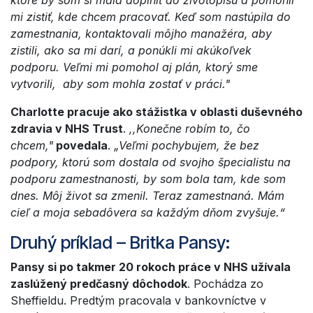
ktoré by som si mala doplniť do životopisu a pomohli
mi zistiť, kde chcem pracovať. Keď som nastúpila do
zamestnania, kontaktovali môjho manažéra, aby
zistili, ako sa mi darí, a ponúkli mi akúkoľvek
podporu. Veľmi mi pomohol aj plán, ktorý sme
vytvorili, aby som mohla zostať v práci."
Charlotte pracuje ako stážistka v oblasti duševného
zdravia v NHS Trust
.
,,Konečne robím to, čo
chcem,"
povedala
.
„Veľmi pochybujem, že bez
podpory, ktorú som dostala od svojho špecialistu na
podporu zamestnanosti, by som bola tam, kde som
dnes. Môj život sa zmenil. Teraz zamestnaná. Mám
cieľ a moja sebadôvera sa každým dňom zvyšuje.“
Druhý príklad – Britka
Pansy
:
Pansy si po takmer 20 rokoch práce v NHS užívala
zaslúžený predčasný dôchodok
. Pochádza zo
Sheffieldu. Predtým pracovala v bankovníctve v