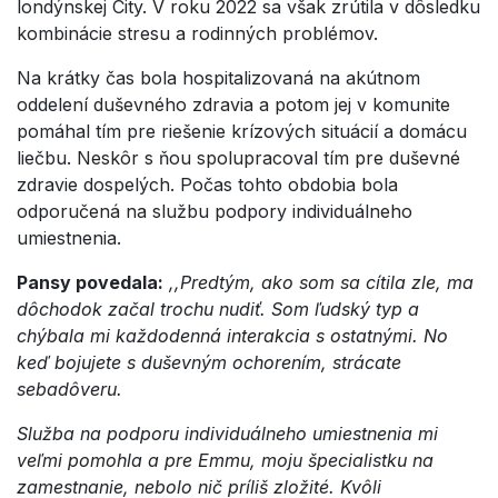
londýnskej City. V roku 2022 sa však zrútila v dôsledku
kombinácie stresu a rodinných problémov.
Na krátky čas bola hospitalizovaná na akútnom
oddelení duševného zdravia a potom jej v komunite
pomáhal tím pre riešenie krízových situácií a domácu
liečbu. Neskôr s ňou spolupracoval tím pre duševné
zdravie dospelých. Počas tohto obdobia bola
odporučená na službu podpory individuálneho
umiestnenia.
Pansy povedala:
,,Predtým, ako som sa cítila zle, ma
dôchodok začal trochu nudiť. Som ľudský typ a
chýbala mi každodenná interakcia s ostatnými. No
keď bojujete s duševným ochorením, strácate
sebadôveru.
Služba na podporu individuálneho umiestnenia mi
veľmi pomohla a pre Emmu, moju špecialistku na
zamestnanie, nebolo nič príliš zložité. Kvôli