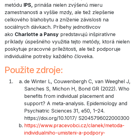
metódu
IPS,
prináša nielen zvýšenú mieru
zamestnanosti a vyššie mzdy, ale tiež zlepšenie
celkového blahobytu a zníženie závislosti na
sociálnych dávkach. Príbehy jednotlivcov
ako
Charlotte a Pansy
predstavujú inšpiratívne
príklady úspešného využitia tejto metódy, ktorá nielen
poskytuje pracovné príležitosti, ale tiež podporuje
individuálne potreby každého človeka.
Použite zdroje:
de Winter L, Couwenbergh C, van Weeghel J,
Sanches S, Michon H, Bond GR (2022). Who
benefits from individual placement and
support? A meta-analysis. Epidemiology and
Psychiatric Sciences 31, e50, 1–24.
https://doi.org/10.1017/ S2045796022000300
https://www.pracevobci.cz/clanek/metoda-
individualniho-umisteni-a-podpory-