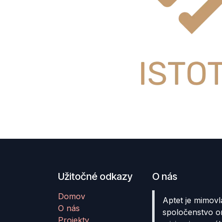
Užitočné odkazy
O nás
Domov
Aptet je mimovl
O nás
spoločenstvo o
Projekty