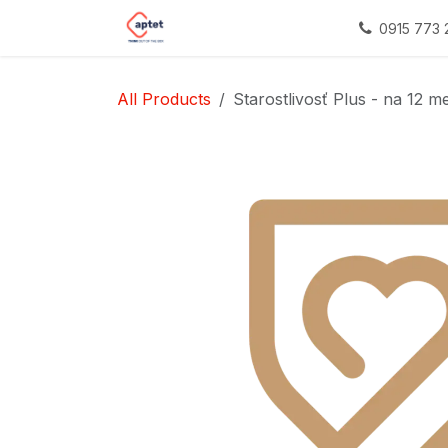
Skip to Content
Domov
Impact sourcing
Naš
0915 773 
All Products
Starostlivosť Plus - na 12 m