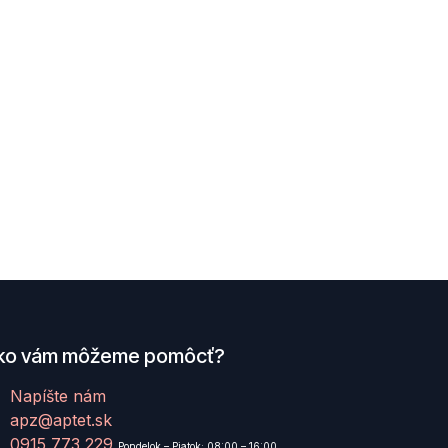
ko vám môžeme pomôcť?
Napíšte nám
apz@aptet.sk
0915 773 229
Pondelok – Piatok: 08:00 – 16:00