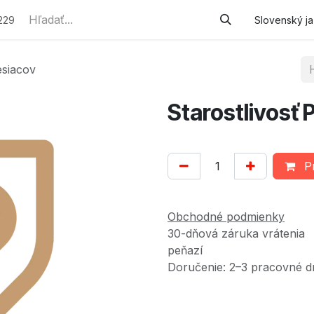
e služby
Podporované zamestnávanie
Náhradné plneni
229
Slovenský j
esiacov
Starostlivosť 
Pr
Obchodné podmienky
30-dňová záruka vrátenia
peňazí
Doručenie: 2–3 pracovné d