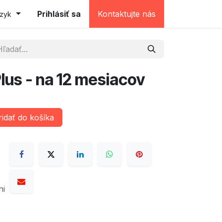
e (testovacia)
Prihlásiť sa
Kontaktujte nás
azyk
Plus - na 12 mesiacov
idať do košíka
ni