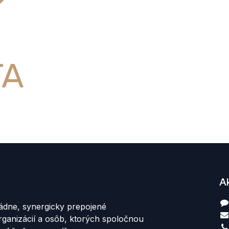
A
ádne, synergicky prepojené
rganizácií a osôb, ktorých spoločnou