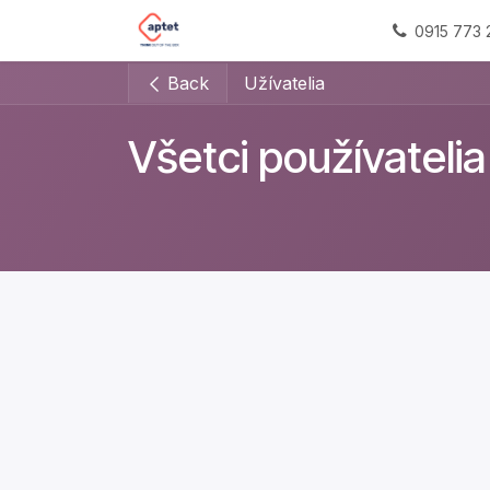
Skip to Content
Domov
Impact sourcing
Naš
0915 773 
Back
Užívatelia
Všetci používatelia