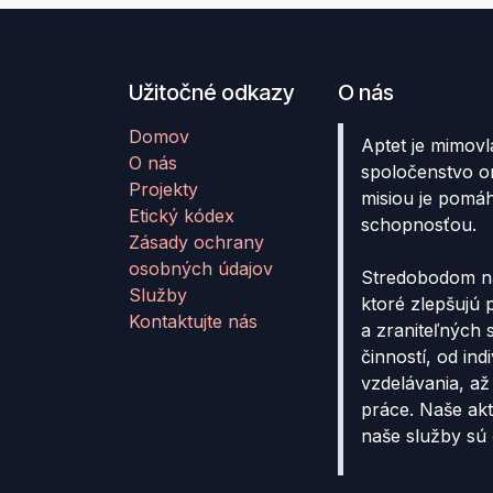
Užitočné odkazy
O nás
Domov
Aptet je mimovl
O nás
spoločenstvo o
Projekty
misiou je pomá
Etický kódex
schopnosťou.
Zásady ochrany
osobných údajov
Stredobodom ná
Služby
ktoré zlepšujú
Kontaktujte nás
a zraniteľných 
činností, od in
vzdelávania, až
práce. Naše akt
naše služby sú 