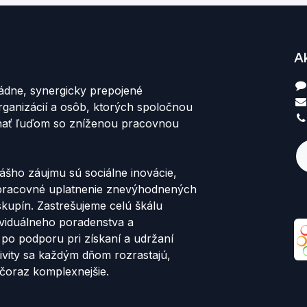
A
ádne, synergicky prepojené
rganizácií a osôb, ktorých spoločnou
hať ľuďom so zníženou pracovnou
šho záujmu sú sociálne inovácie,
 pracovné uplatnenie znevýhodnených
skupín. Zastrešujeme celú škálu
dividuálneho poradenstva a
 po podporu pri získaní a udržaní
ivity sa každým dňom rozrastajú,
čoraz komplexnejšie.