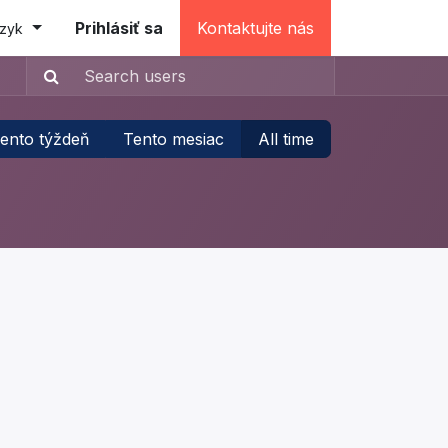
e (testovacia)
Prihlásiť sa
Kontaktujte nás
azyk
ento týždeň
Tento mesiac
All time