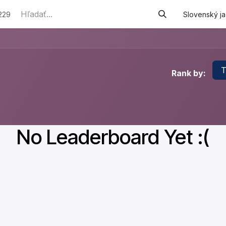
e služby
Podporované zamestnávanie
Náhradné plneni
229
Slovenský j
T
Rank by:
No Leaderboard Yet :(