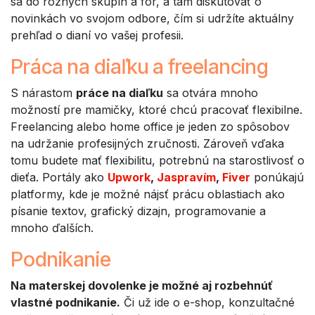
sa do rôznych skupín a fór, a tam diskutovať o
novinkách vo svojom odbore, čím si udržíte aktuálny
prehľad o dianí vo vašej profesii.
Práca na diaľku a freelancing
S nárastom
práce na diaľku
sa otvára mnoho
možností pre mamičky, ktoré chcú pracovať flexibilne.
Freelancing alebo home office je jeden zo spôsobov
na udržanie profesijných zručnosti. Zároveň vďaka
tomu budete mať flexibilitu, potrebnú na starostlivosť o
dieťa. Portály ako
Upwork
,
Jaspravím
,
Fiver
ponúkajú
platformy, kde je možné nájsť prácu oblastiach ako
písanie textov, grafický dizajn, programovanie a
mnoho ďalších.
Podnikanie
Na materskej dovolenke je možné aj rozbehnúť
vlastné podnikanie.
Či už ide o e-shop, konzultačné