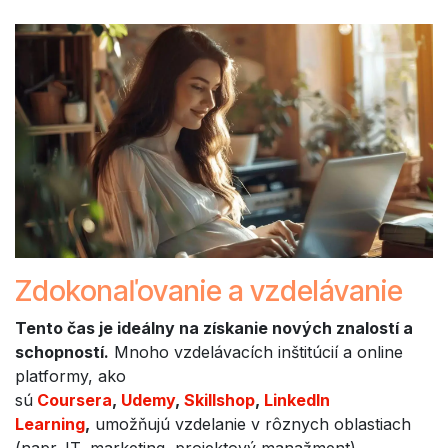
Zdokonaľovanie a vzdelávanie
Tento čas je ideálny na získanie nových znalostí a
schopností.
Mnoho vzdelávacích inštitúcií a online
platformy, ako
sú
Coursera
,
Udemy
,
Skillshop
,
LinkedIn
Learning
,
umožňujú vzdelanie v rôznych oblastiach
(napr. IT, marketing, projektový manažment),