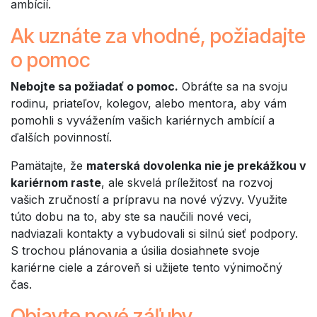
ambícií.
Ak uznáte za vhodné, požiadajte
o pomoc
Nebojte sa požiadať o pomoc.
Obráťte sa na svoju
rodinu, priateľov, kolegov, alebo mentora, aby vám
pomohli s vyvážením vašich kariérnych ambícií a
ďalších povinností.
Pamätajte, že
materská dovolenka nie je prekážkou v
kariérnom raste
, ale skvelá príležitosť na rozvoj
vašich zručností a prípravu na nové výzvy. Využite
túto dobu na to, aby ste sa naučili nové veci,
nadviazali kontakty a vybudovali si silnú sieť podpory.
S trochou plánovania a úsilia dosiahnete svoje
kariérne ciele a zároveň si užijete tento výnimočný
čas.
Objavte nové záľuby