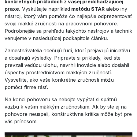
konkrétnych príkladoch z vašej predchádzajúcej
praxe.
Vyskúšajte napríklad
metódu STAR
alebo iný
nástroj, ktorý vám pomôže čo najlepšie odprezentovať
svoje mäkké zručnosti na pracovnom pohovore.
Podrobnejšie sa prehľadu takýchto nástrojov a techník
venujeme v nasledujúcej podkapitole článku.
Zamestnávatelia oceňujú ľudí, ktorí prejavujú iniciatívu
a dosahujú výsledky. Pripravte si príklady, keď ste
prevzali vedúcu úlohu, navrhli inovácie alebo dosiahli
úspechy prostredníctvom mäkkých zručností.
Vysvetlite, ako vaše konkrétne zručnosti môžu
pomôcť firme rásť.
Na konci pohovoru sa nebojte vypýtať si spätnú
väzbu k vašim mäkkým zručnostiam. Ak by ste aj na
pohovore neuspeli, konštruktívna kritika môže byť pre
vás prínosom.