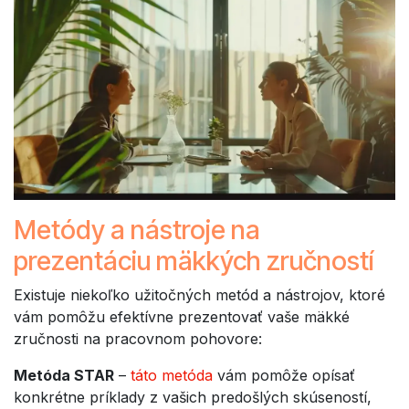
Metódy a nástroje na
prezentáciu mäkkých zručností
Existuje niekoľko užitočných metód a nástrojov, ktoré
vám pomôžu efektívne prezentovať vaše mäkké
zručnosti na pracovnom pohovore:
Metóda STAR
–
táto metóda
vám pomôže opísať
konkrétne príklady z vašich predošlých skúseností,