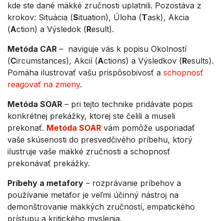
kde ste dané mäkké zručnosti uplatnili. Pozostáva z
krokov: Situácia (
S
ituation), Úloha (
T
ask), Akcia
(
A
ction) a Výsledok (
R
esult).
Metóda CAR
– naviguje vás k popisu Okolností
(
C
ircumstances), Akcií (
A
ctions) a Výsledkov (
R
esults).
Pomáha ilustrovať vašu prispôsobivosť a
schopnosť
reagovať na zmeny
.
Metóda SOAR
– pri tejto technike pridávate popis
konkrétnej prekážky, ktorej ste čelili a museli
prekonať.
Metóda SOAR
vám pomôže usporiadať
vaše skúsenosti do presvedčivého príbehu, ktorý
ilustruje vaše mäkké zručnosti a schopnosť
prekonávať prekážky.
Príbehy a metafory
– rozprávanie príbehov a
používanie metafor je veľmi účinný nástroj na
demonštrovanie mäkkých zručností, empatického
prístupu a kritického myslenia.