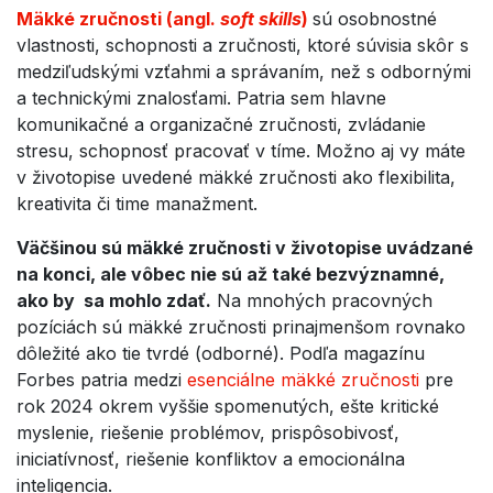
Mäkké zručnosti (angl.
soft skills
)
sú osobnostné
vlastnosti, schopnosti a zručnosti, ktoré súvisia skôr s
medziľudskými vzťahmi a správaním, než s odbornými
a technickými znalosťami. Patria sem hlavne
komunikačné a organizačné zručnosti, zvládanie
stresu, schopnosť pracovať v tíme. Možno aj vy máte
v životopise uvedené mäkké zručnosti ako flexibilita,
kreativita či time manažment.
Väčšinou sú mäkké zručnosti v životopise uvádzané
na konci, ale vôbec nie sú až také bezvýznamné,
ako by sa mohlo zdať.
Na mnohých pracovných
pozíciách sú mäkké zručnosti prinajmenšom rovnako
dôležité ako tie tvrdé (odborné). Podľa magazínu
Forbes patria medzi
esenciálne mäkké zručnosti
pre
rok 2024 okrem vyššie spomenutých, ešte kritické
myslenie, riešenie problémov, prispôsobivosť,
iniciatívnosť, riešenie konfliktov a emocionálna
inteligencia.