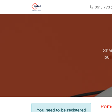
Skip to Content
Domov
Impact sourcing
Naš
0915 773 
Shar
bui
Pom
You need to be registered