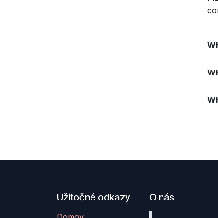
co
Wh
Wh
Wh
Užitočné odkazy
O nás
Domov