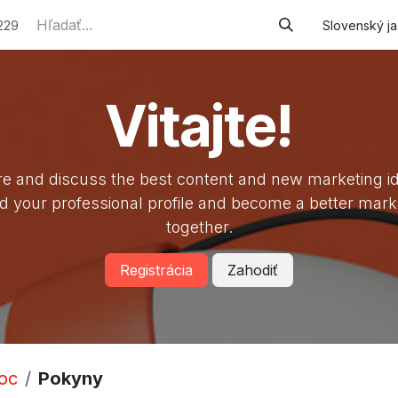
e služby
Podporované zamestnávanie
Náhradné plneni
229
Slovenský j
Vitajte!
e and discuss the best content and new marketing i
ld your professional profile and become a better mark
together.
Registrácia
Zahodiť
oc
Pokyny