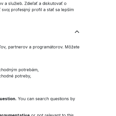
 a služieb. Zdieľať a diskutovať o
j profesijný profil a stať sa lepším
ľov, partnerov a programátorov. Môžete
obchodným potrebám,
bchodné potreby,
question.
You can search questions by
 argumentative
or not relevant to this