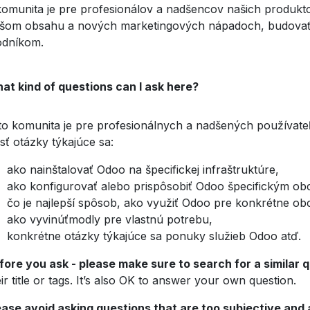
komunita je pre profesionálov a nadšencov našich produktov
pšom obsahu a nových marketingových nápadoch, budovať svo
dníkom.
at kind of questions can I ask here?
to komunita je pre profesionálnych a nadšených používate
ásť otázky týkajúce sa:
ako nainštalovať Odoo na špecifickej infraštruktúre,
ako konfigurovať alebo prispôsobiť Odoo špecifickým 
čo je najlepší spôsob, ako využiť Odoo pre konkrétne o
ako vyvinúťmodly pre vlastnú potrebu,
konkrétne otázky týkajúce sa ponuky služieb Odoo atď.
fore you ask - please make sure to search for a similar 
ir title or tags. It’s also OK to answer your own question.
ease avoid asking questions that are too subjective and