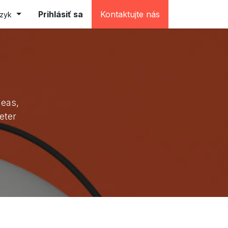
e (testovacia)
Prihlásiť sa
Kontaktujte nás
azyk
deas,
eter