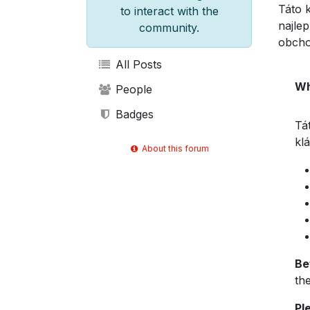
Táto 
to interact with the
najle
community.
obcho
All Posts
Wh
People
Badges
Tá
kl
About this forum
Be
the
Pl