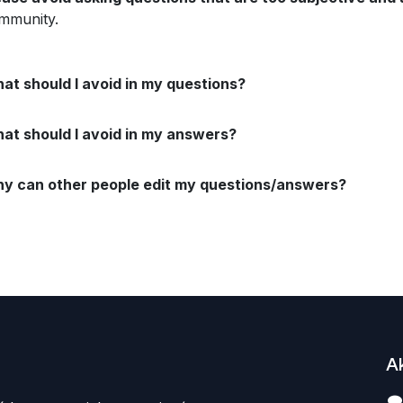
mmunity.
at should I avoid in my questions?
at should I avoid in my answers?
y can other people edit my questions/answers?
A