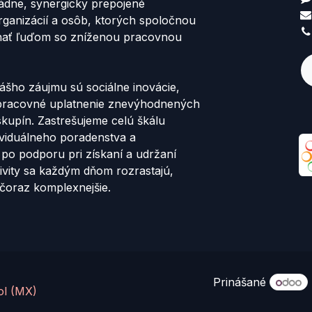
ádne, synergicky prepojené
rganizácií a osôb, ktorých spoločnou
hať ľuďom so zníženou pracovnou
šho záujmu sú sociálne inovácie,
 pracovné uplatnenie znevýhodnených
skupín. Zastrešujeme celú škálu
dividuálneho poradenstva a
 po podporu pri získaní a udržaní
ivity sa každým dňom rozrastajú,
čoraz komplexnejšie.
Prinášané
ol (MX)