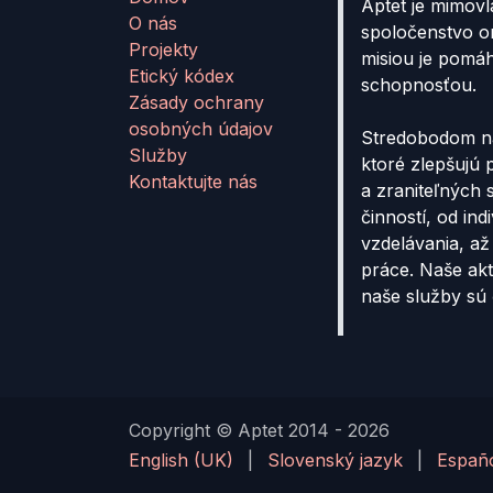
Aptet je mimovl
O nás
spoločenstvo o
Projekty
misiou je pomá
Etický kódex
schopnosťou.
Zásady ochrany
osobných údajov
Stredobodom ná
Služby
ktoré zlepšujú
Kontaktujte nás
a zraniteľných 
činností, od in
vzdelávania, až
práce. Naše akt
naše služby sú 
Copyright © Aptet 2014 - 2026
English (UK)
|
Slovenský jazyk
|
Españ