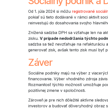
Sociálny podnik a
Od 1. júla 2024 si môžu
registrované sociá
pokiaľ sú tieto dodávané v rámci aktivít soc
reinvestujú do dosahovania svojho hlavnéh
Znížená sadzba DPH sa vzťahuje len na akt
zisku.
V prípade nedodržania týchto podm
sadzba sa tiež nevzťahuje na refakturáciu a
generovať zisk, avšak tento zisk musí byť
Záver
Sociálne podniky majú na výber z viacerých
financovanie. Výber vhodného zdroja závisí
Rozmanitosť týchto možností umožňuje podni
pozitívnej zmene v spoločnosti.
Zároveň je pre nich dôležité aktívne sledo
investorov a budovať dôveryhodný obraz svo