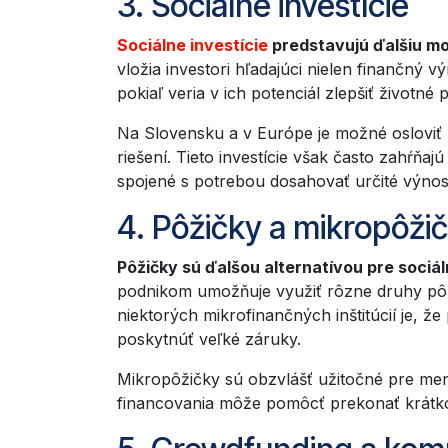
3. Sociálne investície
Sociálne investície
predstavujú ďalšiu mo
vložia investori hľadajúci nielen finančný v
pokiaľ veria v ich potenciál zlepšiť životné
Na Slovensku a v Európe je možné osloviť 
riešení. Tieto investície však často zahŕňa
spojené s potrebou dosahovať určité výno
4. Pôžičky a mikropôži
Pôžičky sú ďalšou alternatívou pre sociál
podnikom umožňuje využiť rôzne druhy pôž
niektorých mikrofinančných inštitúcií je,
poskytnúť veľké záruky.
Mikropôžičky sú obzvlášť užitočné pre men
financovania môže pomôcť prekonať krátkod