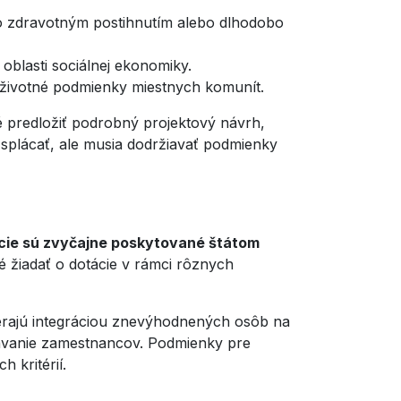
o zdravotným postihnutím alebo dlhodobo
oblasti sociálnej ekonomiky.
ú životné podmienky miestnych komunít.
é predložiť podrobný projektový návrh,
nt splácať, ale musia dodržiavať podmienky
tácie sú zvyčajne poskytované štátom
 žiadať o dotácie v rámci rôznych
berajú integráciou znevýhodnených osôb na
lávanie zamestnancov. Podmienky pre
 kritérií.