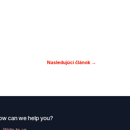
Nasledujúci článok →
ow can we help you?
Write to us