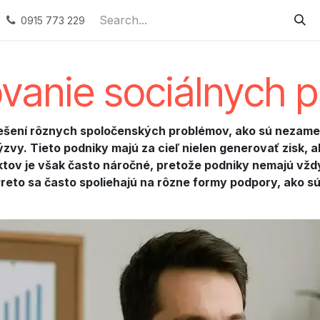
ervices
Podporované zamestnávanie
Náhradné plneni
0915 773 229
vanie sociálnych 
 riešení rôznych spoločenských problémov, ako sú neza
zvy. Tieto podniky majú za cieľ nielen generovať zisk, 
tov je však často náročné, pretože podniky nemajú vždy
eto sa často spoliehajú na rôzne formy podpory, ako sú 