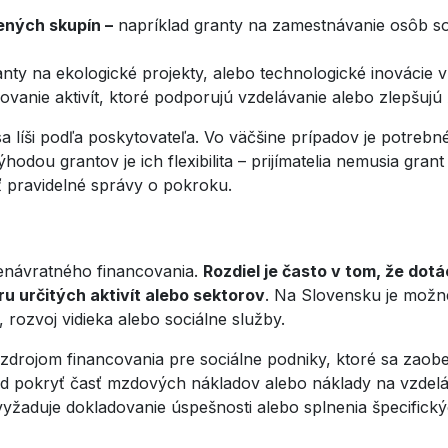
ených skupín –
napríklad granty na zamestnávanie osôb s
nty na ekologické projekty, alebo technologické inovácie v 
ovanie aktivít, ktoré podporujú vzdelávanie alebo zlepšuj
a líši podľa poskytovateľa. Vo väčšine prípadov je potrebn
ýhodou grantov je ich flexibilita – prijímatelia nemusia gra
 pravidelné správy o pokroku.
enávratného financovania.
Rozdiel je často v tom, že do
 určitých aktivít alebo sektorov
. Na Slovensku je možné
rozvoj vidieka alebo sociálne služby.
zdrojom financovania pre sociálne podniky, ktoré sa zao
lad pokryť časť mzdových nákladov alebo náklady na vzde
 vyžaduje dokladovanie úspešnosti alebo splnenia špecifických