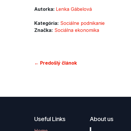
Autorka:
Lenka Gábelová
Kategória:
Sociálne podnikanie
Značka:
Sociálna ekonomika
← Predošlý článok
Useful Links
About us
Home