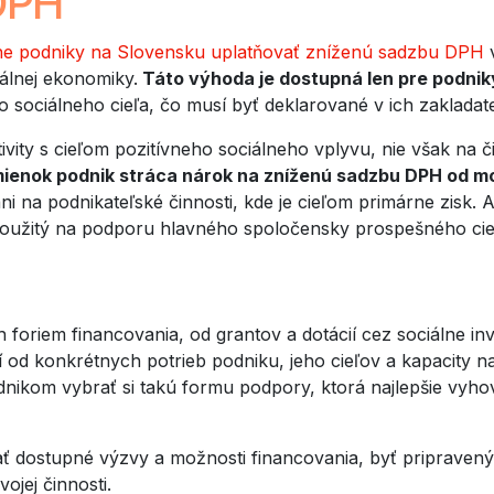
 DPH
lne podniky na Slovensku uplatňovať zníženú sadzbu DPH
v
iálnej ekonomiky.
Táto výhoda je dostupná len pre podnik
o sociálneho cieľa, čo musí byť deklarované v ich zaklad
ivity s cieľom pozitívneho sociálneho vplyvu, nie však na
ienok podnik stráca nárok na zníženú sadzbu DPH od mo
ni na podnikateľské činnosti, kde je cieľom primárne zisk. 
 použitý na podporu hlavného spoločensky prospešného cie
 foriem financovania, od grantov a dotácií cez sociálne in
 od konkrétnych potrieb podniku, jeho cieľov a kapacity n
kom vybrať si takú formu podpory, ktorá najlepšie vyhovuj
vať dostupné výzvy a možnosti financovania, byť pripraven
jej činnosti.