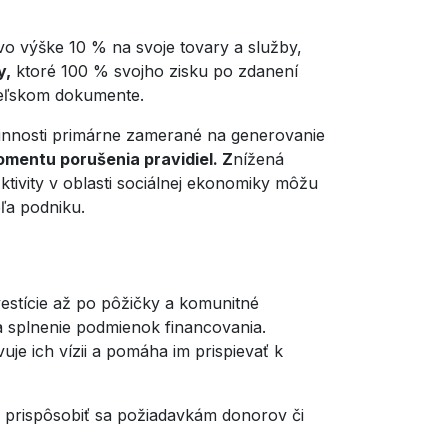
o výške 10 % na svoje tovary a služby,
y,
ktoré 100 % svojho zisku po zdanení
ateľskom dokumente.
 činnosti primárne zamerané na generovanie
mentu porušenia pravidiel. Z
nížená
Aktivity v oblasti sociálnej ekonomiky môžu
ľa podniku.
vestície až po pôžičky a komunitné
a splnenie podmienok financovania.
e ich vízii a pomáha im prispievať k
ý prispôsobiť sa požiadavkám donorov či