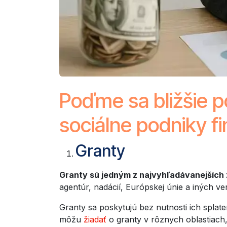
Poďme sa bližšie p
sociálne podniky f
Granty
Granty sú jedným z najvyhľadávanejších 
agentúr, nadácií, Európskej únie a iných v
Granty sa poskytujú bez nutnosti ich splate
môžu
žiadať
o granty v rôznych oblastiach,