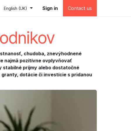
e (testovacia)
Sign in
Contact us
English (UK)
podnikov
mestnanosť, chudoba, znevýhodnené
ale najmä pozitívne ovplyvňovať
 stabilné príjmy alebo dostatočné
granty, dotácie či investície s pridanou