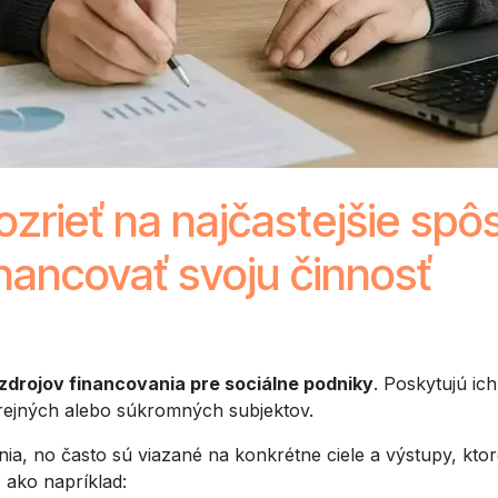
ozrieť na najčastejšie sp
inancovať svoju činnosť
zdrojov financovania pre sociálne podniky
. Poskytujú ic
erejných alebo súkromných subjektov.
nia, no často sú viazané na konkrétne ciele a výstupy, kto
 ako napríklad: