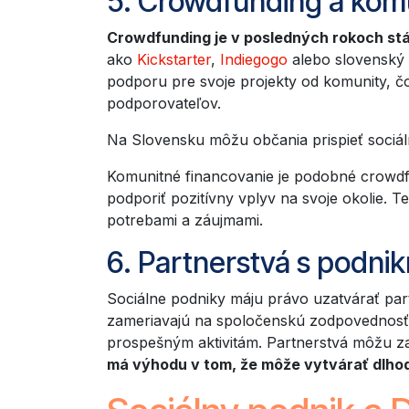
5. Crowdfunding a kom
Crowdfunding je v posledných rokoch stál
ako
Kickstarter
,
Indiegogo
alebo slovenský
podporu pre svoje projekty od komunity, čo
podporovateľov.
Na Slovensku môžu občania prispieť sociá
Komunitné financovanie je podobné crowdfu
podporiť pozitívny vplyv na svoje okolie. 
potrebami a záujmami.
6. Partnerstvá s podni
Sociálne podniky máju právo uzatvárať par
zameriavajú na spoločenskú zodpovednosť (
prospešným aktivitám. Partnerstvá môžu za
má výhodu v tom, že môže vytvárať dlhod