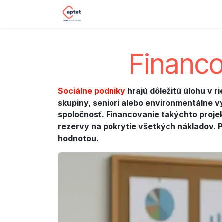
Skip to Content
Home
Impact sourcing
Our s
Financo
Sociálne podniky
hrajú dôležitú úlohu v
skupiny, seniori alebo environmentálne vý
spoločnosť. Financovanie takýchto projek
rezervy na pokrytie všetkých nákladov. Pr
hodnotou.