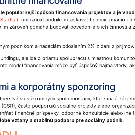
unitné financovanie
e populárnejší spôsob financovania projektov a je vhodn
StartLab
umožňujú podnikom získavať financie priamo od v
 im zároveň pomáha budovať povedomie o ich činnosti a zís
lnym podnikom a nadáciám odoslaním 2% z daní z príjmov.
ndingu, ale ide o priamu spoluprácu s miestnou komunitou
Tento model financovania môže byť úspešný najmä vtedy, ak
kmi a korporátny sponzoring
tnerstvá so súkromnými spoločnosťami, ktoré majú záujem p
CSR), často podporujú sociálne projekty alebo organizáci
hŕňať finančné príspevky, odborné konzultácie alebo iné
obé vzťahy a stabilnú podporu pre sociálny podnik.