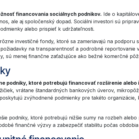
žnosť financovania sociálnych podnikov.
Ide o kapitálov
ýnos, ale aj spoločenský dopad. Sociálni investori sú priprav
 podmienky alebo prispieť k udržateľnosti.
rôzne investičné fondy, ktoré sa zameriavajú na podporu s
jú požiadavky na transparentnosť a podrobné reportovanie v
sy, sú menej finančne zaťažujúce ako bežné komerčné pôži
čky
ne podniky, ktoré potrebujú financovať rozšírenie alebo i
ičiek, vrátane štandardných bankových úverov, mikropôži
 že poskytujú zvýhodnené podmienky pre takéto organizácie
šie podniky, ktoré potrebujú nižšie sumy na rozbeh aleb
obé finančné výzvy a zabezpečiť stabilitu počas obdobia 