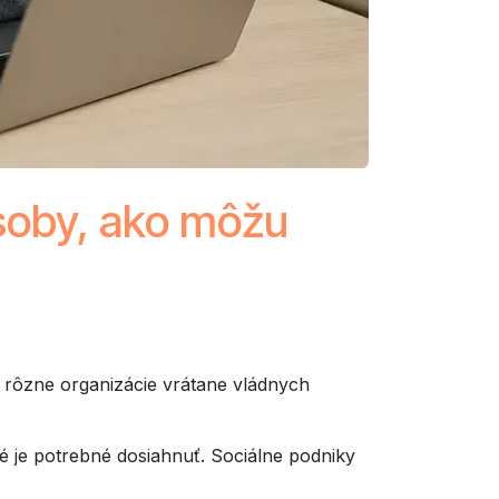
ôsoby, ako môžu
h rôzne organizácie vrátane vládnych
ré je potrebné dosiahnuť. Sociálne podniky