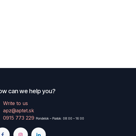
ow can we help you?
Write to us
apz@aptet.sk
0915 773 229
Pondelok – Piatok: 08:00 – 16:00