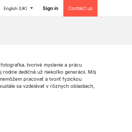
e (testovacia)
Sign in
Contact us
English (UK)
fotografka. tvorivé myslenie a prácu
ej rodine dedičná už niekoľko generácií. Môj
ž nemôžem pracovať a tvoriť fyzickou
eustále sa vzdelávať v rôznych oblastiach,