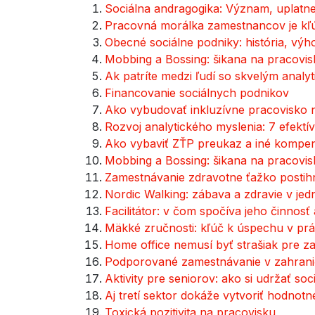
Sociálna andragogika: Význam, uplatne
Pracovná morálka zamestnancov je kľú
Obecné sociálne podniky: história, výh
Mobbing a Bossing: šikana na pracovis
Ak patríte medzi ľudí so skvelým analy
Financovanie sociálnych podnikov
Ako vybudovať inkluzívne pracovisko 
Rozvoj analytického myslenia: 7 efekt
Ako vybaviť ZŤP preukaz a iné komp
Mobbing a Bossing: šikana na pracovis
Zamestnávanie zdravotne ťažko postih
Nordic Walking: zábava a zdravie v je
Facilitátor: v čom spočíva jeho činnosť
Mäkké zručnosti: kľúč k úspechu v prác
Home office nemusí byť strašiak pre z
Podporované zamestnávanie v zahrani
Aktivity pre seniorov: ako si udržať soc
Aj tretí sektor dokáže vytvoriť hodnot
Toxická pozitivita na pracovisku