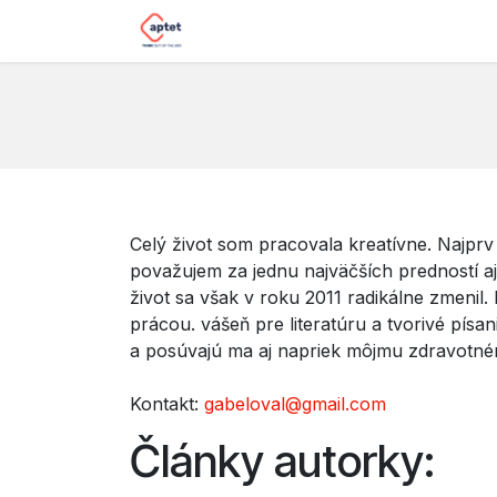
Skip to Content
Home
Impact sourcing
Our s
Celý život som pracovala kreatívne. Najprv
považujem za jednu najväčších predností aj u
život sa však v roku 2011 radikálne zmenil
prácou. vášeň pre literatúru a tvorivé písa
a posúvajú ma aj napriek môjmu zdravotné
Kontakt:
gabeloval@gmail.com
Články autorky: