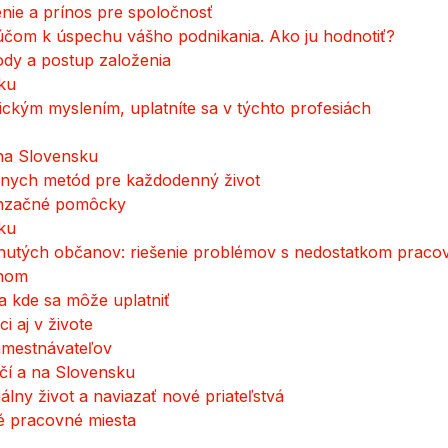
nie a prínos pre spoločnosť
čom k úspechu vášho podnikania. Ako ju hodnotiť?
ody a postup založenia
ku
tickým myslením, uplatníte sa v týchto profesiách
na Slovensku
ívnych metód pre každodenný život
enzačné pomôcky
ku
nutých občanov: riešenie problémov s nedostatkom praco
dnom
 a kde sa môže uplatniť
i aj v živote
amestnávateľov
čí a na Slovensku
iálny život a naviazať nové priateľstvá
né pracovné miesta