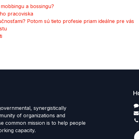
 mobbingu a bossingu?
eho pracoviska
čnosťami? Potom sú tieto profesie priam ideálne pre vás
stu
i
H
governmental, synergistically
unity of organizations and
se common mission is to help people
rking capacity.