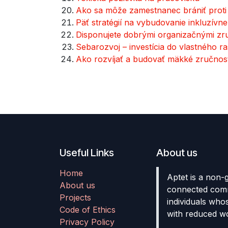
Ako sa môže zamestnanec brániť proti
Päť stratégií na vybudovanie inkluzívn
Disponujete dobrými organizačnými zru
Sebarozvoj – investícia do vlastného ra
Ako rozvíjať a budovať mäkké zručnost
Useful Links
About us
Home
Aptet is a non-
About us
connected comm
Projects
individuals who
Code of Ethics
with reduced wo
Privacy Policy