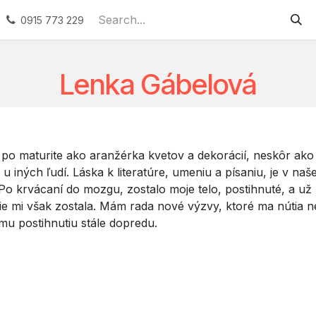
ervices
Podporované zamestnávanie
Náhradné plneni
0915 773 229
Lenka Gábelová
 po maturite ako aranžérka kvetov a dekorácií, neskôr ako 
 iných ľudí. Láska k literatúre, umeniu a písaniu, je v naš
. Po krvácaní do mozgu, zostalo moje telo, postihnuté, a u
nie mi však zostala. Mám rada nové výzvy, ktoré ma nútia n
mu postihnutiu stále dopredu.