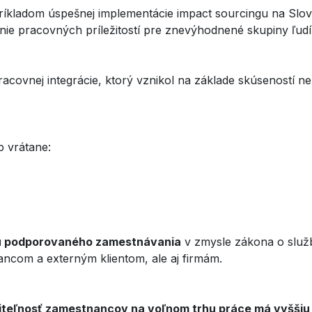
príkladom úspešnej implementácie impact sourcingu na Slo
renie pracovných príležitostí pre znevýhodnené skupiny ľu
racovnej integrácie, ktorý vznikol na základe skúseností ne
b vrátane:
u podporovaného zamestnávania
v zmysle zákona o služ
ncom a externým klientom, ale aj firmám.
iteľnosť zamestnancov na voľnom trhu práce má vyššiu p