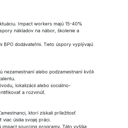
luktuáciu. Impact workers majú 15-40%
úspory nákladov na nábor, školenie a
mi BPO dodávateľmi. Tieto úspory vyplývajú
 sú nezamestnaní alebo podzamestnaní kvôli
alentu.
vodu, lokalizácii alebo sociálno-
ifikovať a rozvinúť.
stnanci, ktorí získali príležitosť
iac úsilia svojej práci.
 impact sourcing programy. Táto vyššia