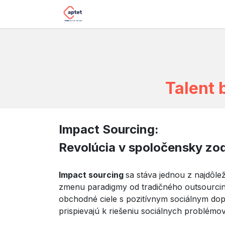
Skip to Content
Home
Impact sourcing
Our s
Talent 
Impact Sourcing:
Revolúcia v spoločensky z
Impact sourcing
sa stáva jednou z najdôlež
zmenu paradigmy od tradičného outsourci
obchodné ciele s pozitívnym sociálnym dop
prispievajú k riešeniu sociálnych problém