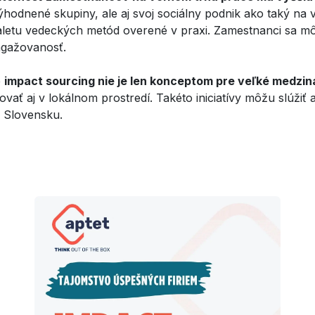
hodnené skupiny, ale aj svoj sociálny podnik ako taký na vo
letu vedeckých metód overené v praxi. Zamestnanci sa môž
angažovanosť.
e
impact sourcing nie je len konceptom pre veľké medzi
 aj v lokálnom prostredí. Takéto iniciatívy môžu slúžiť ak
a Slovensku.