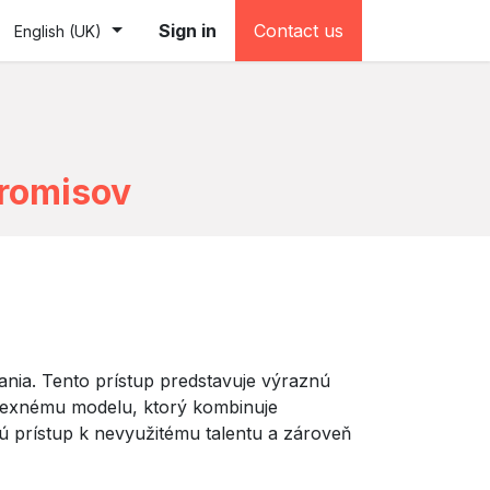
e (testovacia)
Sign in
Contact us
English (UK)
promisov
kania. Tento prístup predstavuje výraznú
lexnému modelu, ktorý kombinuje
ú prístup k nevyužitému talentu a zároveň