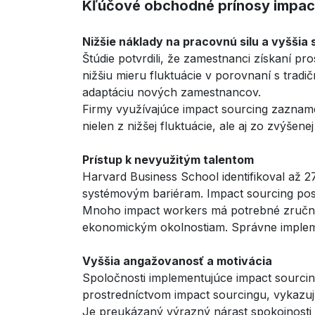
Kľúčové obchodné prínosy impac
Nižšie náklady na pracovnú silu a vyššia s
Štúdie potvrdili, že zamestnanci získaní p
nižšiu mieru fluktuácie v porovnaní s trad
adaptáciu nových zamestnancov.
Firmy využívajúce impact sourcing zazname
nielen z nižšej fluktuácie, ale aj zo zvýše
Prístup k nevyužitým talentom
Harvard Business School identifikoval až 2
systémovým bariéram. Impact sourcing pos
Mnoho impact workers má potrebné zručnosti 
ekonomickým okolnostiam. Správne implemen
Vyššia angažovanosť a motivácia
Spoločnosti implementujúce impact sourcin
prostredníctvom impact sourcingu, vykazujú 
Je preukázaný výrazný nárast spokojnosti 