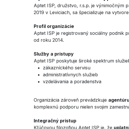
Aptet ISP, družstvo, r.s.p. je výnimočným 
2019 v Leviciach, sa špecializuje na vytvo
Profil organizácie
Aptet ISP je registrovaný sociálny podnik p
od roku 2014.
Služby a prístupy
Aptet ISP poskytuje široké spektrum služie
zákazníckého servisu
administratívnych služieb
vzdelávania a poradenstva
Organizácia zároveň prevádzkuje
agentúr
komplexnú podporu nielen svojim zamestna
Integračný prístup
Kľúčovou filozofiou Aptet ISP je, že
uplatn