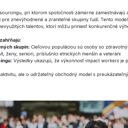
utsourcingu, pri ktorom spoločnosti zámerne zamestnávajú 
i pre znevýhodnené a zraniteľné skupiny ľudí. Tento model nie
nevyužitých talentov, ktorí môžu priniesť konkurenčné výh
zahŕňajú:
ných skupín:
Cieľovou populáciou sú osoby so zdravotný
, ženy, seniori, príslušníci etnických menšín a veteráni
cingu:
Výsledky ukazujú, že výkonnosť impact workers je 
 aktivitu, ale o udržateľný obchodný model s preukázateľ