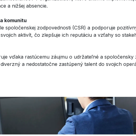
ce a nižšej absencie.
na komunitu
le spoločenskej zodpovednosti (CSR) a podporuje pozitívn
ojich aktivít, čo zlepšuje ich reputáciu a vzťahy so stake
iruje vďaka rastúcemu záujmu o udržateľné a spoločensky
 diverzný a nedostatočne zastúpený talent do svojich operá