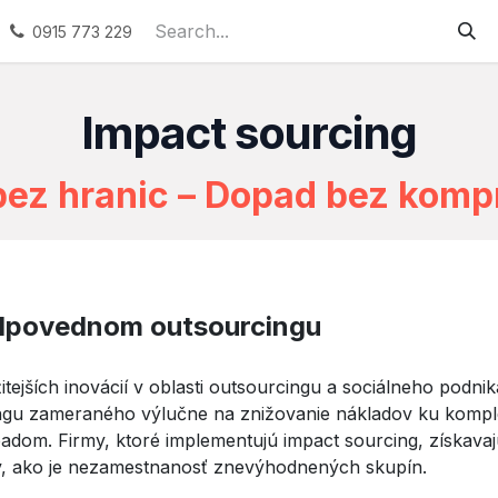
ervices
Podporované zamestnávanie
Náhradné plneni
0915 773 229
Impact sourcing
bez hranic – Dopad bez kom
odpovednom outsourcingu
itejších inovácií v oblasti outsourcingu a sociálneho podni
ngu zameraného výlučne na znižovanie nákladov ku komp
adom. Firmy, ktoré implementujú impact sourcing, získavaj
ov, ako je nezamestnanosť znevýhodnených skupín.