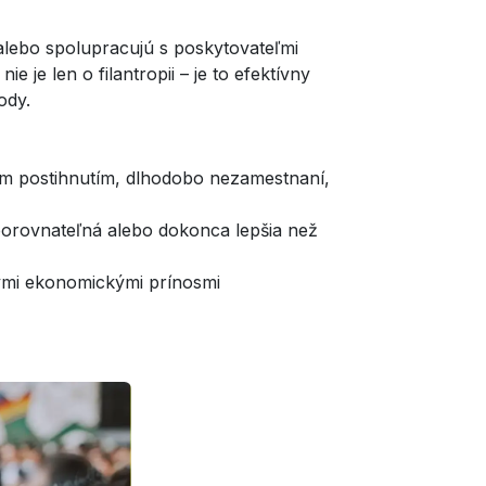
alebo spolupracujú s poskytovateľmi
 je len o filantropii – je to efektívny
ody.
m postihnutím, dlhodobo nezamestnaní,
porovnateľná alebo dokonca lepšia než
nými ekonomickými prínosmi