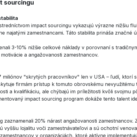
t sourcingu
tabilita
rostredníctvom impact sourcingu vykazujú výrazne nižšiu f
ične najatými zamestnancami. Táto stabilita prináša značné 
nali 3-10% nižšie celkové náklady v porovnaní s tradičny
nej motivácie a angažovanosti zamestnancov.
7 miliónov "skrytých pracovníkov" len v USA – ľudí, ktorí
kytuje firmám prístup k tomuto obrovskému nevyužitému t
a kvalifikáciu, ale chýbajú im príležitosti kvôli svojmu pô
tovaný impact sourcing program dokáže tento talent ident
g zaznamenali 20% nárast angažovanosti zamestnancov. Zame
vyššiu lojalitu voči zamestnávateľovi a sú ochotní venovať v
zamestnancov v organizáciách, ktoré aktívne implementujú