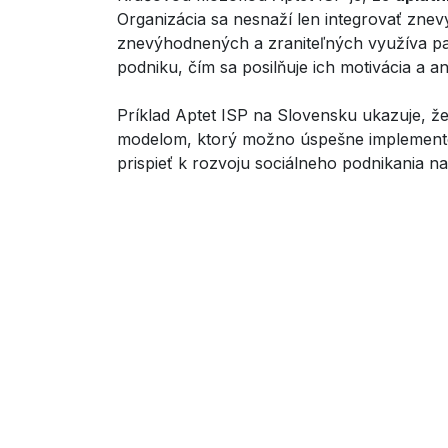
Organizácia sa nesnaží len integrovať znevý
znevýhodnených a zraniteľných využíva pa
podniku, čím sa posilňuje ich motivácia a 
Príklad Aptet ISP na Slovensku ukazuje, ž
modelom, ktorý možno úspešne implementovať
prispieť k rozvoju sociálneho podnikania n