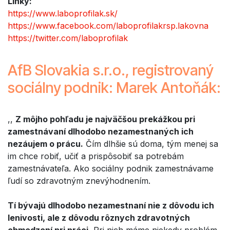
Linky:
https://www.laboprofilak.sk/
https://www.facebook.com/laboprofilakrsp.lakovna
https://twitter.com/laboprofilak
AfB Slovakia s.r.o., registrovaný
sociálny podnik: Marek Antoňák:
,,
Z môjho pohľadu je najväčšou prekážkou pri
zamestnávaní dlhodobo nezamestnaných ich
nezáujem o prácu.
Čím dlhšie sú doma, tým menej sa
im chce robiť, učiť a prispôsobiť sa potrebám
zamestnávateľa. Ako sociálny podnik zamestnávame
ľudí so zdravotným znevýhodnením.
Tí bývajú dlhodobo nezamestnaní nie z dôvodu ich
lenivosti, ale z dôvodu rôznych zdravotných
obmedzení pri práci.
Pri nich máme niekedy problém