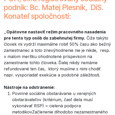
podnik: Bc. Matej Plesník, DiS.
Konateľ spoločnosti:
,,
Opätovne nastaviť režim pracovného nasadenia
pre tento typ osôb do zabehnutej firmy.
Čiže takýto
človek mi vydrží maximálne robiť 50% času ako bežný
zamestnanec a toto znevýhodnenie nie je nikde, resp.
v malom merítku ohodnotené príspevkom na
zamestnanie tohto človeka. Ďalej nikdy nemáme
refundované ten čas, ktorý musíme s nimi chodiť
napr. vysporiadať exekúcie a podobné záležitosti.
Nástroje na odstránenie:
Povinné sociálne obstarávanie u verejných
obstarávateľov (kritérium, časť diela musí
vykonávať RSP) = cielená podpora
metodikovZačlenenie dlhodobo nezamestnaného