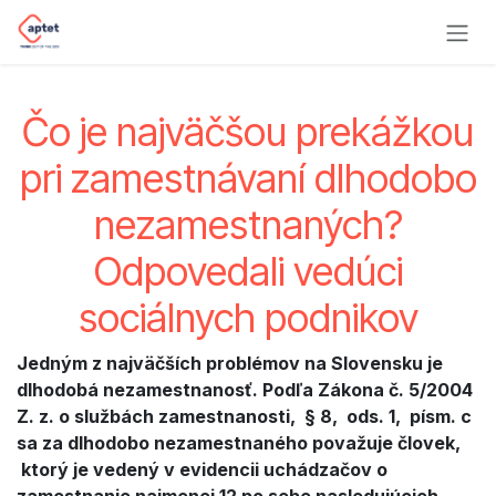
Skip to Content
Čo je najväčšou prekážkou
pri zamestnávaní dlhodobo
nezamestnaných?
Odpovedali vedúci
sociálnych podnikov
Jedným z najväčších problémov na Slovensku je
dlhodobá nezamestnanosť. Podľa Zákona č. 5/2004
Z. z. o službách zamestnanosti, § 8, ods. 1, písm. c
sa za dlhodobo nezamestnaného považuje človek,
ktorý je vedený v evidencii uchádzačov o
zamestnanie najmenej 12 po sebe nasledujúcich