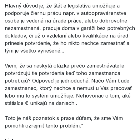
Hlavný dôvod je, že štát a legislatíva umožňuje a
podporuje čiernu prácu napr. v autoopravárenstve
osoba je vedená na úrade práce, alebo dobrovoľne
nezamestnaná, pracuje doma v garáži bez potrebných
dokladov, či už o vzdelaní alebo kvalifikácie na úrad
prinesie potvrdenie, že ho nikto nechce zamestnať a
tým je všetko vyriešené...
Viem, že sa naskytá otázka prečo zamestnávatelia
potvrdzujú tie potvrdenia keď toho zamestnanca
potrebujú? Odpoveď je jednoduchá. Načo Vám bude
zamestnanec, ktorý nechce a nemusí u Vás pracovať
lebo mu to systém umožňuje. Nehovoriac o tom, aké
státisíce € unikajú na daniach .
Toto je náš poznatok s praxe dúfam, že sme Vám
pomohli ozrejmiť tento problém.“