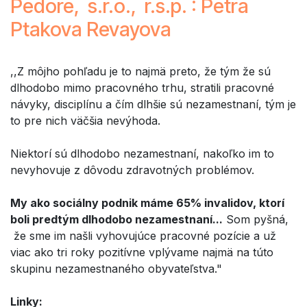
Pedore, s.r.o., r.s.p. : Petra
Ptakova Revayova
,,Z môjho pohľadu je to najmä preto, že tým že sú
dlhodobo mimo pracovného trhu, stratili pracovné
návyky, disciplínu a čím dlhšie sú nezamestnaní, tým je
to pre nich väčšia nevýhoda.
Niektorí sú dlhodobo nezamestnaní, nakoľko im to
nevyhovuje z dôvodu zdravotných problémov.
My ako sociálny podnik máme 65% invalidov, ktorí
boli predtým dlhodobo nezamestnaní...
Som pyšná,
že sme im našli vyhovujúce pracovné pozície a už
viac ako tri roky pozitívne vplývame najmä na túto
skupinu nezamestnaného obyvateľstva."
Linky: