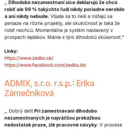
,,
Dlhodobo nezamestnaní síce deklarujú že chcú
robiť ale 99 % takýchto ľudí nikdy poriadne nerobilo
a ani nikdy nebude.
Všade sa to rieši a míňajú sa
peniaze na rôzne projekty, ale skutočnosť je taká že
robiť nechcú. Momentálne je systém nastavený v
prospech lajdákov. Máme s tým dlhodobú skúsenosť.“
Linky:
https://www.zedko.sk/
https://www.facebook.com/zedko.bb
ADMIX, s.r.o. r.s.p.: Erika
Zámečníková
,, Dobrý deň!
Pri zamestnávaní dlhodobo
nezamestnaných je najväčšou prekážkou
nedostatok praxe, zlé pracovné návyky.
V procese