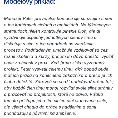
Modelový príklad:
Manažér Peter pravidelne komunikuje so svojím tímom
o ich kariérnych cieľoch a ambíciách. Na týždenných
stretnutiach nielen kontroluje plnenie úloh, ale aj
vyzdvihuje úspechy jednotlivých členov tímu a
diskutuje s nimi o ich nápadoch na zlepšenie
procesov. Podriadeným umožňuje vzdelávať sa cez
rôzne školenia a kurzy, pričom im dáva priestor využiť
nové zručnosti v praxi. Keď firma získa významný
projekt, Peter vysvetlí celému tímu, aký dopad bude
mať ich práca na konečného zákazníka a prečo je ich
úloha dôležitá. Zároveň sa snaží prideľovať prácu tak,
aby každý člen tímu mohol rozvíjať svoje silné stránky
a pracovať na projektoch, ktoré ho bavia. Vďaka
tomuto prístupu jeho tím nielen plní stanovené ciele,
ale všetci chodia do práce s nadšením a sami
prichádzajú s návrhmi na zlepšenie.