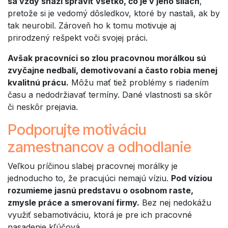
sa vždy snaží spraviť všetko, čo je v jeho silách
,
pretože si je vedomý dôsledkov, ktoré by nastali, ak by
tak neurobil. Zároveň ho k tomu motivuje aj
prirodzený rešpekt voči svojej práci.
Avšak pracovníci so zlou pracovnou morálkou sú
zvyčajne nedbalí, demotivovaní a často robia menej
kvalitnú prácu.
Môžu mať tiež problémy s riadením
času a nedodržiavať termíny. Dané vlastnosti sa skôr
či neskôr prejavia.
Podporujte motiváciu
zamestnancov a odhodlanie
Veľkou príčinou slabej pracovnej morálky je
jednoducho to, že pracujúci nemajú víziu.
Pod víziou
rozumieme jasnú predstavu o osobnom raste,
zmysle práce a smerovaní firmy.
Bez nej nedokážu
využiť sebamotiváciu, ktorá je pre ich pracovné
nasadenie kľúčová.