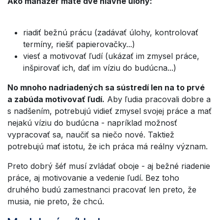
Ako manažér máte dve hlavné úlohy:
riadiť bežnú prácu (zadávať úlohy, kontrolovať
termíny, riešiť papierovačky...)
viesť a motivovať ľudí (ukázať im zmysel práce,
inšpirovať ich, dať im víziu do budúcna...)
No mnoho nadriadených sa sústredí len na to prvé
a zabúda motivovať ľudí.
Aby ľudia pracovali dobre a
s nadšením, potrebujú vidieť zmysel svojej práce a mať
nejakú víziu do budúcna - napríklad možnosť
vypracovať sa, naučiť sa niečo nové. Taktiež
potrebujú mať istotu, že ich práca má reálny význam.
Preto dobrý šéf musí zvládať oboje - aj bežné riadenie
práce, aj motivovanie a vedenie ľudí. Bez toho
druhého budú zamestnanci pracovať len preto, že
musia, nie preto, že chcú.