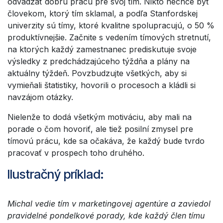
odvádzať dobrú prácu pre svoj tím. Nikto nechce byť
človekom, ktorý tím sklamal, a podľa Stanfordskej
univerzity sú tímy, ktoré kvalitne spolupracujú, o 50 %
produktívnejšie. Začnite s vedením tímových stretnutí,
na ktorých každý zamestnanec prediskutuje svoje
výsledky z predchádzajúceho týždňa a plány na
aktuálny týždeň. Povzbudzujte všetkých, aby si
vymieňali štatistiky, hovorili o procesoch a kládli si
navzájom otázky.
Nielenže to dodá všetkým motiváciu, aby mali na
porade o čom hovoriť, ale tiež posilní zmysel pre
tímovú prácu, kde sa očakáva, že každý bude tvrdo
pracovať v prospech toho druhého.
Ilustračný príklad:
Michal vedie tím v marketingovej agentúre a zaviedol
pravidelné pondelkové porady, kde každý člen tímu