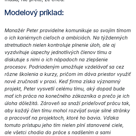
Modelový príklad:
Manažér Peter pravidelne komunikuje so svojím tímom
o ich kariérnych cieľoch a ambíciách. Na týždenných
stretnutiach nielen kontroluje plnenie úloh, ale aj
vyzdvihuje úspechy jednotlivých členov tímu a
diskutuje s nimi o ich nápadoch na zlepšenie
procesov. Podriadeným umožňuje vzdelávať sa cez
rôzne školenia a kurzy, pričom im dáva priestor využiť
nové zručnosti v praxi. Keď firma získa významný
projekt, Peter vysvetlí celému tímu, aký dopad bude
mať ich práca na konečného zákazníka a prečo je ich
úloha dôležitá. Zároveň sa snaží prideľovať prácu tak,
aby každý člen tímu mohol rozvíjať svoje silné stránky
a pracovať na projektoch, ktoré ho bavia. Vďaka
tomuto prístupu jeho tím nielen plní stanovené ciele,
ale všetci chodia do práce s nadšením a sami