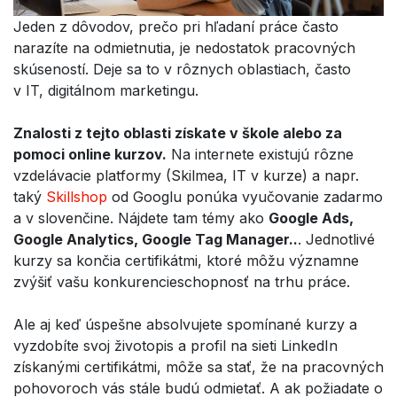
Jeden z dôvodov, prečo pri hľadaní práce často
narazíte na odmietnutia, je nedostatok pracovných
skúseností. Deje sa to v rôznych oblastiach, často
v IT, digitálnom marketingu.
Znalosti z tejto oblasti získate v škole alebo za
pomoci online kurzov.
Na internete existujú rôzne
vzdelávacie platformy (Skilmea, IT v kurze) a napr.
taký
Skillshop
od Googlu ponúka vyučovanie zadarmo
a v slovenčine. Nájdete tam témy ako
Google Ads,
Google Analytics, Google Tag Manager..
. Jednotlivé
kurzy sa končia certifikátmi, ktoré môžu významne
zvýšiť vašu konkurencieschopnosť na trhu práce.
Ale aj keď úspešne absolvujete spomínané kurzy a
vyzdobíte svoj životopis a profil na sieti LinkedIn
získanými certifikátmi, môže sa stať, že na pracovných
pohovoroch vás stále budú odmietať. A ak požiadate o