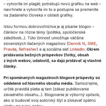
– vytvoríte im plagát; potrebujú novú grafiku na web –
navrhnete a vytvoríte im to a postupne sa premeníte
na žiadaného človeka v oblasti grafiky.
Istou formou dobrovoľníctva je aj písanie blogov –
článkov na rôzne témy (politika, spoločenské
záležitosti...). Túto činnosť umožňuje väčšina
slovenských tlačených magazínov (
Denník N
,
SME
,
Pravda
,
Refresher
) a aj sociálna sieť
Linkedin
.
Okrem
pridávania bežných príspevkov (fotky, obsah
z iných webov, udalostí), sa dajú pridávať aj vlastné
články.
Pri spomínaných magazínoch blogové príspevky sú
oddelené od hlavného obsahu média.
Samozrejme,
určité pravidlá platia aj tam (zákaz publikovania
závadného obsahu...). Blogovanie je výborný spôsob,
ako si budovať svoj autorský štýl a získavať spätnú
väzbu na svoju prácu.