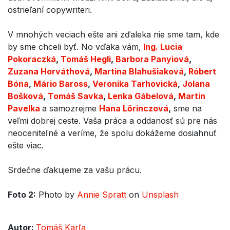
ostrieľaní copywriteri.
V mnohých veciach ešte ani zďaleka nie sme tam, kde
by sme chceli byť. No vďaka vám,
Ing. Lucia
Pokoraczká
,
Tomáš Hegli
,
Barbora Panyiová
,
Zuzana Horváthová
,
Martina Blahušiaková
,
Róbert
Bóna
,
Mário Baross
,
Veronika Tarhovická
,
Jolana
Bošková
,
Tomáš Savka
,
Lenka Gábelová
,
Martin
Pavelka
a samozrejme
Hana Lőrinczová
,
sme na
veľmi dobrej ceste. Vaša práca a oddanosť sú pre nás
neoceniteľné a veríme, že spolu dokážeme dosiahnuť
ešte viac.
Srdečne ďakujeme za vašu prácu.
Foto 2:
Photo by
Annie Spratt
on
Unsplash
Autor:
Tomáš Karľa