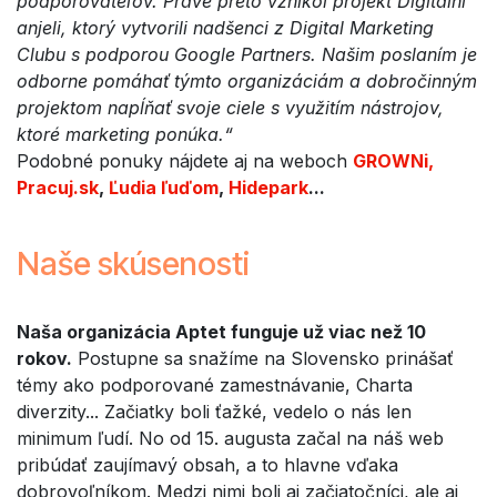
podporovateľov. Práve preto vznikol projekt Digitálni
anjeli, ktorý vytvorili nadšenci z Digital Marketing
Clubu s podporou Google Partners. Našim poslaním je
odborne pomáhať týmto organizáciám a dobročinným
projektom napĺňať svoje ciele s využitím nástrojov,
ktoré marketing ponúka.“
Podobné ponuky nájdete aj na weboch
GROWNi,
Pracuj.sk
,
Ľudia ľuďom
,
Hidepark
...
Naše skúsenosti
Naša organizácia Aptet funguje už viac než 10
rokov.
Postupne sa snažíme na Slovensko prinášať
témy ako podporované zamestnávanie, Charta
diverzity... Začiatky boli ťažké, vedelo o nás len
minimum ľudí. No od 15. augusta začal na náš web
pribúdať zaujímavý obsah, a to hlavne vďaka
dobrovoľníkom. Medzi nimi boli aj začiatočníci, ale aj