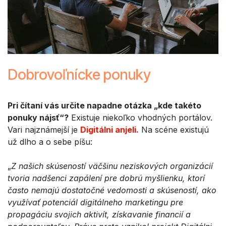
Dobrovoľnícke ponuky
Pri čítaní vás určite napadne otázka „kde takéto
ponuky nájsť“?
Existuje niekoľko vhodných portálov.
Vari najznámejší je
Digitálni anjeli.
Na scéne existujú
už dlho a o sebe píšu:
„
Z našich skúseností väčšinu neziskových organizácií
tvoria nadšenci zapálení pre dobrú myšlienku, ktorí
často nemajú dostatočné vedomosti a skúseností, ako
využívať potenciál digitálneho marketingu pre
propagáciu svojich aktivít, získavanie financií a