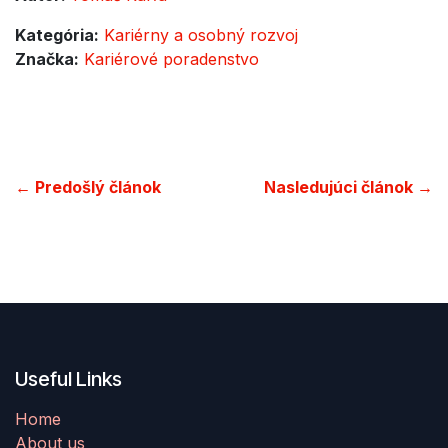
Kategória:
Kariérny a osobný rozvoj
Značka:
Kariérové poradenstvo
← Predošlý článok
Nasledujúci článok →
Useful Links
Home
About us