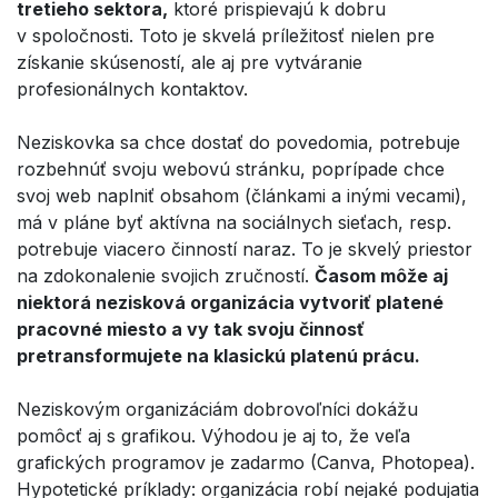
tretieho sektora,
ktoré prispievajú k dobru
v spoločnosti. Toto je skvelá príležitosť nielen pre
získanie skúseností, ale aj pre vytváranie
profesionálnych kontaktov.
Neziskovka sa chce dostať do povedomia, potrebuje
rozbehnúť svoju webovú stránku, poprípade chce
svoj web naplniť obsahom (článkami a inými vecami),
má v pláne byť aktívna na sociálnych sieťach, resp.
potrebuje viacero činností naraz. To je skvelý priestor
na zdokonalenie svojich zručností.
Časom môže aj
niektorá nezisková organizácia vytvoriť platené
pracovné miesto a vy tak svoju činnosť
pretransformujete na klasickú platenú prácu.
Neziskovým organizáciám dobrovoľníci dokážu
pomôcť aj s grafikou. Výhodou je aj to, že veľa
grafických programov je zadarmo (Canva, Photopea).
Hypotetické príklady: organizácia robí nejaké podujatia