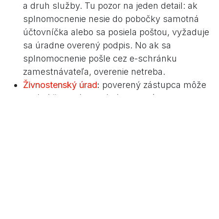
a druh služby. Tu pozor na jeden detail: ak
splnomocnenie nesie do pobočky samotná
účtovníčka alebo sa posiela poštou, vyžaduje
sa úradne overený podpis. No ak sa
splnomocnenie pošle cez e-schránku
zamestnávateľa, overenie netreba.
Živnostenský úrad
:
poverený zástupca môže
ohlásiť živnosť, nahlásiť zmeny (adresa,
predmet podnikania), požiadať o
prerušenie/obnovenie/zrušenie a preberať
písomnosti. Dá sa to aj elektronicky cez
slovensko.sk, ak má zástupca kvalifikovaný
elektronický podpis.
Skratka cez notára
:
plnú moc vám notár vie
spísať a podpis úradne osvedčiť spravidla na
počkanie.