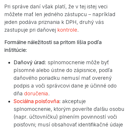
Pri správe daní však platí, že v tej istej veci
môžete mať len jedného zástupcu – napríklad
jeden podáva priznania k DPH, druhý vás
zastupuje pri daňovej
kontrole
.
Formálne náležitosti sa pritom líšia podľa
inštitúcie:
Daňový úrad:
splnomocnenie môže byť
písomné alebo ústne do zápisnice, podľa
daňového poriadku nemusí mať overený
podpis a voči správcovi dane je účinné odo
dňa
doručenia
.
Sociálna poisťovňa
:
akceptuje
splnomocnenie, ktorým poveríte ďalšiu osobu
(napr. účtovníčku) plnením povinností voči
poisťovni; musí obsahovať identifikačné údaje