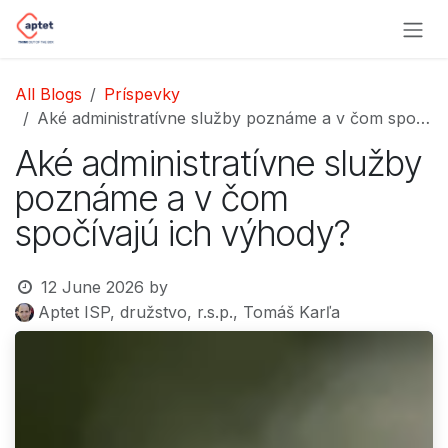
Skip to Content
All Blogs
Príspevky
Aké administratívne služby poznáme a v čom spočívajú ich výhody?
Aké administratívne služby
poznáme a v čom
spočívajú ich výhody?
12 June 2026
by
Aptet ISP, družstvo, r.s.p., Tomáš Karľa