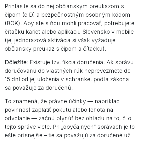
Prihlásite sa do nej občianskym preukazom s
čipom (eID) a bezpečnostným osobným kódom
(BOK). Aby ste s ňou mohli pracovať, potrebujete
čítačku kariet alebo aplikáciu Slovensko v mobile
(jej jednorazová aktivácia si však vyžaduje
občiansky preukaz s čipom a čítačku).
Dôležité:
Existuje tzv. fikcia doručenia. Ak správu
doručovanú do vlastných rúk neprevezmete do
15 dní od jej uloženia v schránke, podľa zákona
sa považuje za doručenú.
To znamená, že právne účinky — napríklad
povinnosť zaplatiť pokutu alebo lehota na
odvolanie — začnú plynúť bez ohľadu na to, či o
tejto správe viete. Pri „obyčajných“ správach je to
ešte prísnejšie – tie sa považujú za doručené už