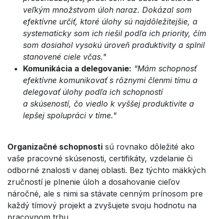
veľkým množstvom úloh naraz. Dokázal som
efektívne určiť, ktoré úlohy sú najdôležitejšie, a
systematicky som ich riešil podľa ich priority, čím
som dosiahol vysokú úroveň produktivity a splnil
stanovené ciele včas."
Komunikácia a delegovanie:
"Mám schopnosť
efektívne komunikovať s rôznymi členmi tímu a
delegovať úlohy podľa ich schopností
a skúseností, čo viedlo k vyššej produktivite a
lepšej spolupráci v tíme."
Organizačné schopnosti
sú rovnako dôležité ako
vaše pracovné skúsenosti, certifikáty, vzdelanie či
odborné znalosti v danej oblasti. Bez týchto mäkkých
zručností je plnenie úloh a dosahovanie cieľov
náročné, ale s nimi sa stávate cenným prínosom pre
každý tímový projekt a zvyšujete svoju hodnotu na
pracovnom trhu.