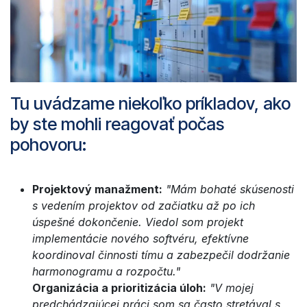
Tu uvádzame niekoľko príkladov, ako
by ste mohli reagovať počas
pohovoru:
Projektový manažment:
"Mám bohaté skúsenosti
s vedením projektov od začiatku až po ich
úspešné dokončenie. Viedol som projekt
implementácie nového softvéru, efektívne
koordinoval činnosti tímu a zabezpečil dodržanie
harmonogramu a rozpočtu."
Organizácia a prioritizácia úloh:
"V mojej
predchádzajúcej práci som sa často stretával s