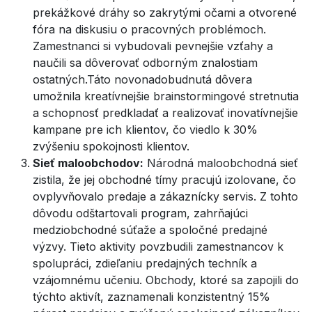
prekážkové dráhy so zakrytými očami a otvorené
fóra na diskusiu o pracovných problémoch.
Zamestnanci si vybudovali pevnejšie vzťahy a
naučili sa dôverovať odborným znalostiam
ostatných.Táto novonadobudnutá dôvera
umožnila kreatívnejšie brainstormingové stretnutia
a schopnosť predkladať a realizovať inovatívnejšie
kampane pre ich klientov, čo viedlo k 30%
zvýšeniu spokojnosti klientov.
Sieť maloobchodov:
Národná maloobchodná sieť
zistila, že jej obchodné tímy pracujú izolovane, čo
ovplyvňovalo predaje a zákaznícky servis. Z tohto
dôvodu odštartovali program, zahrňajúci
medziobchodné súťaže a spoločné predajné
výzvy. Tieto aktivity povzbudili zamestnancov k
spolupráci, zdieľaniu predajných techník a
vzájomnému učeniu. Obchody, ktoré sa zapojili do
týchto aktivít, zaznamenali konzistentný 15%