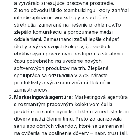
a vytváralo stresujúce pracovné prostredie.
Z toho dôvodu išli do teambuildingu, ktorý zahŕňal
interdisciplinárne workshopy a spoločné
stretnutia, zamerané na riešenie problémov.To
zlepšilo komunikáciu a porozumenie medzi
oddeleniami. Zamestnanci začali lepšie chápať
úlohy a výzvy svojich kolegov, čo viedlo k
efektívnejším pracovným postupom a skráteniu
času potrebného na uvedenie nových
softvérových produktov na trh. Zlepšená
spolupráca sa odzrkadlila v 25% náraste
produktivity a výraznom znížení fluktuácie
zamestnancov.
Marketingová agentúra:
Marketingová agentúra
s rozmanitým pracovným kolektívom čelila
problémom s internými konfliktami a nedostatkom
dôvery medzi členmi tímu. Preto zorganizovala
sériu spoločných víkendov, ktoré sa zameriavali
na cvičenia na posilnenie dôvery – napr. trust fall,