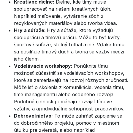
Kreatívne dielne:
Dielne, kde tímy musia
spolupracovať na riešení kreatívnych úloh.
Napríklad maľovanie, vytváranie sôch z
recyklovaných materiálov alebo tvorba videa.
Hry a súťaže:
Hry a súťaže, ktoré vyžadujú
spoluprácu a tímovú prácu. Môžu to byť kvízy,
športové súťaže, stolný futbal a iné. Vďaka tomu
sa posilňuje tímový duch a tvoria sa väzby medzi
jeho členmi.
Vzdelávacie workshopy
: Ponúknite tímu
možnosť zúčastniť sa vzdelávacích workshopov,
ktoré sa zameriavajú na rozvoj rôznych zručností.
Môže isť o školenia z komunikácie, vedenia tímu,
time managementu alebo osobného rozvoja.
Podobné činnosti pomáhajú rozvíjať tímové
vzťahy, a aj individuálne schopnosti pracovníkov.
Dobrovoľníctvo:
To môže zahŕňať zapojenie sa
do dobročinného projektu, pomoc v miestnom
útulku pre zvieratá, alebo napríklad