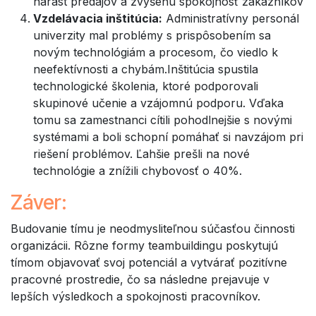
nárast predajov a zvýšenú spokojnosť zákazníkov
Vzdelávacia inštitúcia:
Administratívny personál
univerzity mal problémy s prispôsobením sa
novým technológiám a procesom, čo viedlo k
neefektívnosti a chybám.Inštitúcia spustila
technologické školenia, ktoré podporovali
skupinové učenie a vzájomnú podporu. Vďaka
tomu sa zamestnanci cítili pohodlnejšie s novými
systémami a boli schopní pomáhať si navzájom pri
riešení problémov. Ľahšie prešli na nové
technológie a znížili chybovosť o 40%.
Záver:
Budovanie tímu je neodmysliteľnou súčasťou činnosti
organizácii. Rôzne formy teambuildingu poskytujú
tímom objavovať svoj potenciál a vytvárať pozitívne
pracovné prostredie, čo sa následne prejavuje v
lepších výsledkoch a spokojnosti pracovníkov.