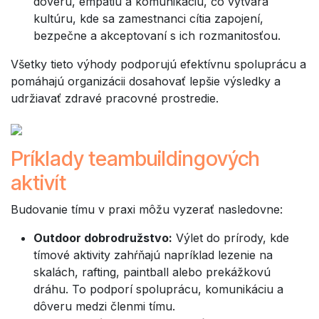
dôveru, empatiu a komunikáciu, čo vytvára
kultúru, kde sa zamestnanci cítia zapojení,
bezpečne a akceptovaní s ich rozmanitosťou.
Všetky tieto výhody podporujú efektívnu spoluprácu a
pomáhajú organizácii dosahovať lepšie výsledky a
udržiavať zdravé pracovné prostredie.
Príklady teambuildingových
aktivít
Budovanie tímu v praxi môžu vyzerať nasledovne:
Outdoor dobrodružstvo:
Výlet do prírody, kde
tímové aktivity zahŕňajú napríklad lezenie na
skalách, rafting, paintball alebo prekážkovú
dráhu. To podporí spoluprácu, komunikáciu a
dôveru medzi členmi tímu.