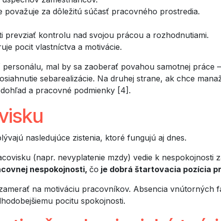
e považuje za dôležitú súčasť pracovného prostredia.
prevziať kontrolu nad svojou prácou a rozhodnutiami.
e pocit vlastníctva a motivácie.
 personálu, mal by sa zaoberať povahou samotnej práce – 
osiahnutie sebarealizácie. Na druhej strane, ak chce man
, dohľad a pracovné podmienky [4].
visku
ývajú nasledujúce zistenia, ktoré fungujú aj dnes.
covisku (napr. nevyplatenie mzdy) vedie k nespokojnosti 
acovnej nespokojnosti,
čo
je dobrá štartovacia pozícia p
zamerať na motiváciu pracovníkov. Absencia vnútorných fa
lhodobejšiemu pocitu spokojnosti.