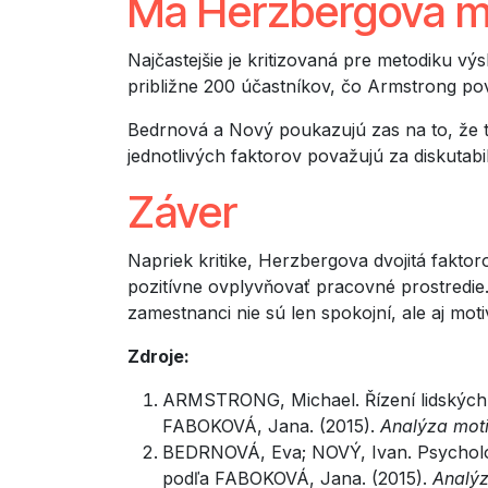
Má Herzbergova mo
Najčastejšie je kritizovaná pre metodiku 
približne 200 účastníkov, čo Armstrong po
Bedrnová a Nový poukazujú zas na to, že t
jednotlivých faktorov považujú za diskutab
Záver
Napriek kritike, Herzbergova dvojitá fakto
pozitívne ovplyvňovať pracovné prostredie. 
zamestnanci nie sú len spokojní, ale aj moti
Zdroje:
ARMSTRONG, Michael. Řízení lidských z
FABOKOVÁ, Jana. (2015).
Analýza mot
BEDRNOVÁ, Eva; NOVÝ, Ivan. Psychologi
podľa FABOKOVÁ, Jana. (2015).
Analýz