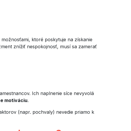
možnosťami, ktoré poskytuje na získanie
ažment znížiť nespokojnosť, musí sa zamerať
zamestnancov. Ich naplnenie síce nevyvolá
re motiváciu
.
ktorov (napr. pochvaly) nevedie priamo k