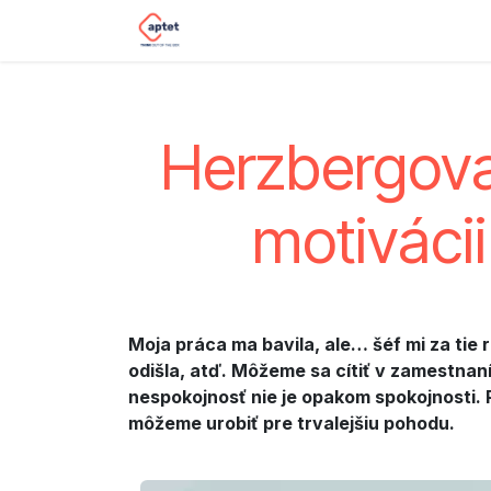
Skip to Content
Home
Impact sourcing
Our s
Herzbergova 
motiváci
Moja práca ma bavila, ale… šéf mi za tie 
odišla, atď. Môžeme sa cítiť v zamestnan
nespokojnosť nie je opakom spokojnosti. 
môžeme urobiť pre trvalejšiu pohodu.