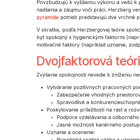
Povzbudzujú k vyššiemu výkonu a vedú k p
nadšenia a záujmu voči práci. Herzberg ve
pyramíde
potrieb predstavujú dve vrchné p
V skratke, podľa Herzbergovej teórie spok
byť spokojný s hygienickými faktormi (napr
motivačné faktory (napríklad uznanie, zod
Dvojfaktorová teóri
Zvýšenie spokojnosti nevedie k zníženiu ne
Vytváranie pozitívnych pracovných po
Zabezpečenie vhodných priestorov
Spravodlivé a konkurencieschopné
Poskytovanie príležitostí na rast a rozv
Podpora vzdelávania a odborného
Jasné možnosti kariérneho postupu
Uznanie a ocenenie:
Pravidelná spätná väzba a uznani