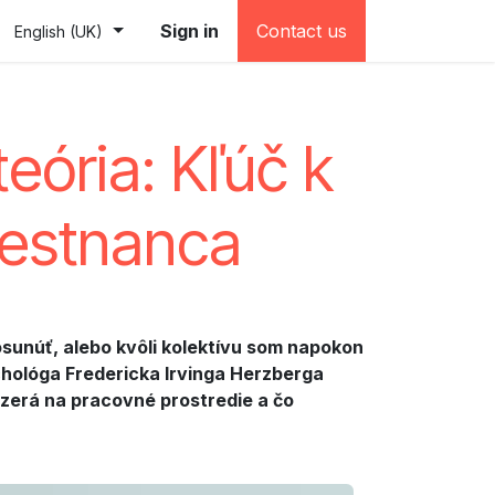
e (testovacia)
Sign in
Contact us
English (UK)
eória: Kľúč k
mestnanca
osunúť, alebo kvôli kolektívu som napokon
chológa Fredericka Irvinga Herzberga
azerá na pracovné prostredie a čo