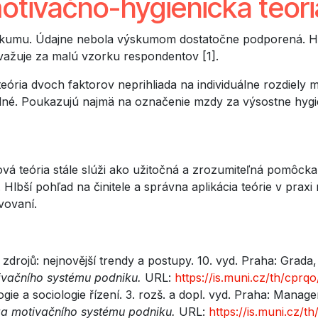
tivačno-hygienická teór
výskumu. Údajne nebola výskumom dostatočne podporená. He
važuje za malú vzorku respondentov [1].
eória dvoch faktorov neprihliada na individuálne rozdiely
ilné. Poukazujú najmä na označenie mzdy za výsostne hygie
rová teória stále slúži ako užitočná a zrozumiteľná pomôc
Hlbší pohľad na činitele a správna aplikácia teórie v prax
vovaní.
drojů: nejnovější trendy a postupy. 10. vyd. Praha: Grad
ivačního systému podniku.
URL:
https://is.muni.cz/th/cprqo
e a sociologie řízení. 3. rozš. a dopl. vyd. Praha: Man
a motivačního systému podniku.
URL:
https://is.muni.cz/t