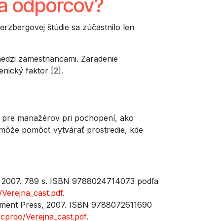
ia odporcov?
rzbergovej štúdie sa zúčastnilo len
 medzi zamestnancami. Zaradenie
nický faktor [2].
ka pre manažérov pri pochopení, ako
i môže pomôcť vytvárať prostredie, kde
a, 2007. 789 s. ISBN 9788024714073 podľa
/Verejna_cast.pdf
.
agement Press, 2007. ISBN 9788072611690
h/cprqo/Verejna_cast.pdf
.