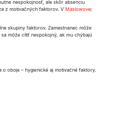
utne nespokojnosť, ale skôr absenciu
za z motivačných faktorov. V
Maslowovej
elne skupiny faktorov. Zamestnanec môže
e sa môže cítiť nespokojný, ak mu chýbajú
 o oboje – hygienické aj motivačné faktory.