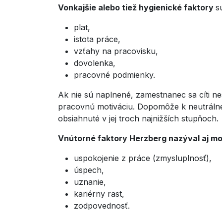
Vonkajšie alebo tiež hygienické faktory
s
plat,
istota práce,
vzťahy na pracovisku,
dovolenka,
pracovné podmienky.
Ak nie sú naplnené, zamestnanec sa cíti n
pracovnú motiváciu. Dopomôže k neutrálne
obsiahnuté v jej troch najnižších stupňoch.
Vnútorné faktory Herzberg nazýval aj mo
uspokojenie z práce (zmysluplnosť),
úspech,
uznanie,
kariérny rast,
zodpovednosť.