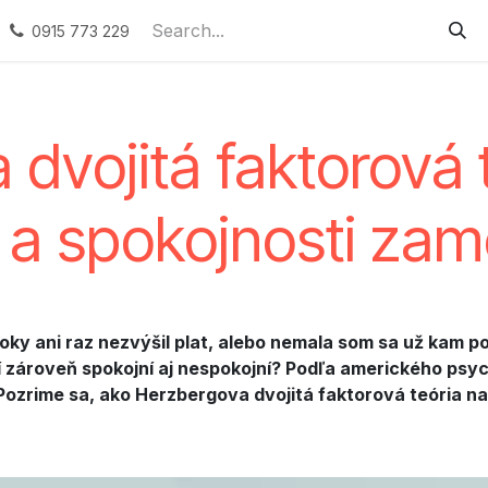
ervices
Podporované zamestnávanie
Náhradné plneni
0915 773 229
dvojitá faktorová t
i a spokojnosti za
roky ani raz nezvýšil plat, alebo nemala som sa už kam p
í zároveň spokojní aj nespokojní? Podľa amerického psy
Pozrime sa, ako Herzbergova dvojitá faktorová teória n