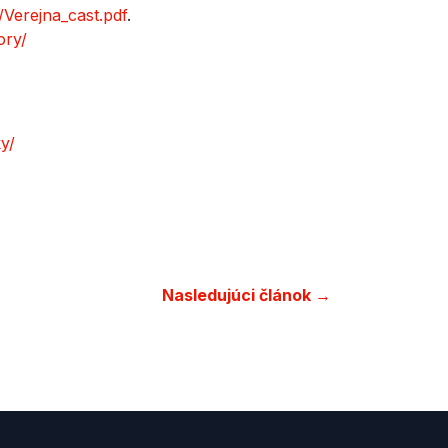
/Verejna_cast.pdf
.
ory/
y/
Nasledujúci článok →