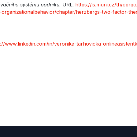
ivačního systému podniku.
URL:
https://is.muni.cz/th/cprqo
organizationalbehavior/chapter/herzbergs-two-factor-the
s://www.linkedin.com/in/veronika-tarhovicka-onlineasistentk