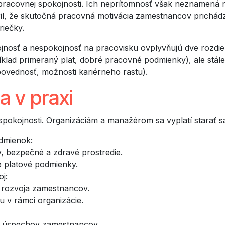
racovnej spokojnosti. Ich neprítomnosť však neznamená n
ril, že skutočná pracovná motivácia zamestnancov prichád
riečky.
ojnosť a nespokojnosť na pracovisku ovplyvňujú dve rozdi
íklad primeraný plat, dobré pracovné podmienky), ale stál
povednosť, možnosti kariérneho rastu).
a v praxi
spokojnosti. Organizáciám a manažérom sa vyplatí starať sa
dmienok:
, bezpečné a zdravé prostredie.
 platové podmienky.
oj:
 rozvoja zamestnancov.
 v rámci organizácie.
e úspechov zamestnancov.