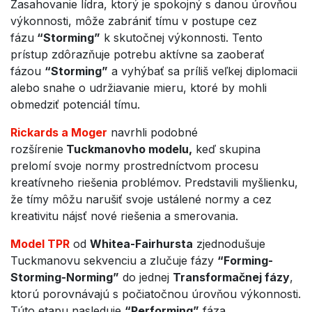
Zasahovanie lídra, ktorý je spokojný s danou úrovňou
výkonnosti, môže zabrániť tímu v postupe cez
fázu
“Storming”
k skutočnej výkonnosti. Tento
prístup zdôrazňuje potrebu aktívne sa zaoberať
fázou
“Storming”
a vyhýbať sa príliš veľkej diplomacii
alebo snahe o udržiavanie mieru, ktoré by mohli
obmedziť potenciál tímu.
Rickards a Moger
navrhli podobné
rozšírenie
Tuckmanovho modelu,
keď skupina
prelomí svoje normy prostredníctvom procesu
kreatívneho riešenia problémov. Predstavili myšlienku,
že tímy môžu narušiť svoje ustálené normy a cez
kreativitu nájsť nové riešenia a smerovania.
Model TPR
od
Whitea-Fairhursta
zjednodušuje
Tuckmanovu sekvenciu a zlučuje fázy
“Forming-
Storming-Norming”
do jednej
Transformačnej fázy
,
ktorú porovnávajú s počiatočnou úrovňou výkonnosti.
Túto etapu nasleduje
“Performing”
fáza