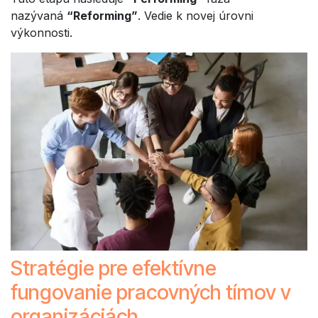
nazývaná
“Reforming”
. Vedie k novej úrovni
výkonnosti.
Stratégie pre efektívne
fungovanie pracovných tímov v
organizáciách