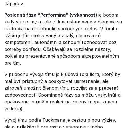
nápadov.
Posledná fáza “Performing” (výkonnosť)
je bodom,
kedy sú normy a role v tíme ustanovené a členovia sa
sústredia na dosiahnutie spoločných cieľov. V tomto
štádiu je tím motivovaný a znalý, členovia sú
kompetentní, autonómni a schopní rozhodovať bez
potreby dohľadu. Očakávajú sa rozdielne názory,
pokiaľ sú prezentované spôsobom akceptovateľným
pre tím.
V priebehu vývoja tímu je kľúčová rola lídra, ktorý by
mal byť prístupný a poskytovať usmernenie, ale
zároveň umožniť členom tímu rozvíjať sa a preberať
zodpovednosť. Spomínané fázy sa môžu vyskytnúť aj
opakovane, najmä v reakcii na zmeny (napr. zmena
vedenia).
Vývoj tímu podľa Tuckmana je cestou plnou výziev,
ale aj príležitostí pre rast a vytvorenie silného,