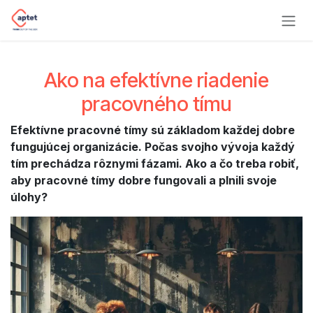
Skip to Content
Ako na efektívne riadenie
pracovného tímu
Efektívne pracovné tímy sú základom každej dobre
fungujúcej organizácie. Počas svojho vývoja každý
tím prechádza rôznymi fázami. Ako a čo treba robiť,
aby pracovné tímy dobre fungovali a plnili svoje
úlohy?