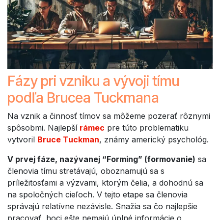
Fázy pri vzniku a vývoji tímu
podľa Brucea Tuckmana
Na vznik a činnosť tímov sa môžeme pozerať rôznymi
spôsobmi. Najlepší
rámec
pre túto problematiku
vytvoril
Bruce Tuckman
, známy americký psychológ.
V prvej fáze, nazývanej “Forming” (formovanie)
sa
členovia tímu stretávajú, oboznamujú sa s
príležitosťami a výzvami, ktorým čelia, a dohodnú sa
na spoločných cieľoch. V tejto etape sa členovia
správajú relatívne nezávisle. Snažia sa čo najlepšie
pracovať, hoci ešte nemajú úplné informácie o