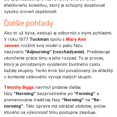
efektívneho kolektívu, ktorý je schopný dosahovať
vysokú úroveň úspešnosti.
Ďalšie pohľady
Ako to už býva, existujú aj odborníci s inými pohľadmi.
V roku 1977
Tuckman
spolu s
Mary Ann
Jensen
rozšírili svoj model o piatu fázu
nazývanú
“Adjourning” (rozchádzanie)
. Predstavuje
ukončenie práce tímu a jeho rozpad. To je proces,
ktorý je prirodzeným vyústením životného cyklu
každej skupiny. Tento krok bol považovaný za dôležitý
v kontexte celkového vývoja malých skupín.
Timothy Biggs
navrhol pridanie ďalšej
fázy
“Norming”
bezprostredne po
“Forming”
a
premenovanie tradičnej fázy
“Norming”
na
“Re-
norming”
. Táto úprava má odrážať obdobie, počas
ktorého sa výkonnosť tímu postupne zlepšuje.