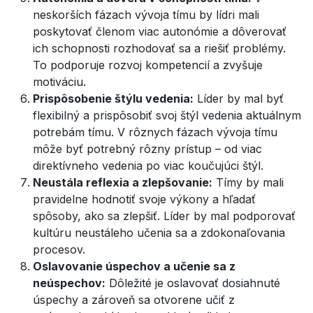
neskorších fázach vývoja tímu by lídri mali
poskytovať členom viac autonómie a dôverovať
ich schopnosti rozhodovať sa a riešiť problémy.
To podporuje rozvoj kompetencií a zvyšuje
motiváciu.
Prispôsobenie štýlu vedenia:
Líder by mal byť
flexibilný a prispôsobiť svoj štýl vedenia aktuálnym
potrebám tímu. V rôznych fázach vývoja tímu
môže byť potrebný rôzny prístup – od viac
direktívneho vedenia po viac koučujúci štýl.
Neustála reflexia a zlepšovanie:
Tímy by mali
pravidelne hodnotiť svoje výkony a hľadať
spôsoby, ako sa zlepšiť. Líder by mal podporovať
kultúru neustáleho učenia sa a zdokonaľovania
procesov.
Oslavovanie úspechov a učenie sa z
neúspechov:
Dôležité je oslavovať dosiahnuté
úspechy a zároveň sa otvorene učiť z