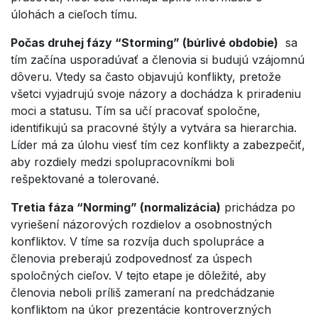
úlohách a cieľoch tímu.
Počas druhej fázy “Storming” (búrlivé obdobie)
sa
tím začína usporadúvať a členovia si budujú vzájomnú
dôveru. Vtedy sa často objavujú konflikty, pretože
všetci vyjadrujú svoje názory a dochádza k priradeniu
moci a statusu. Tím sa učí pracovať spoločne,
identifikujú sa pracovné štýly a vytvára sa hierarchia.
Líder má za úlohu viesť tím cez konflikty a zabezpečiť,
aby rozdiely medzi spolupracovníkmi boli
rešpektované a tolerované.
Tretia fáza “Norming” (normalizácia)
prichádza po
vyriešení názorových rozdielov a osobnostných
konfliktov. V tíme sa rozvíja duch spolupráce a
členovia preberajú zodpovednosť za úspech
spoločných cieľov. V tejto etape je dôležité, aby
členovia neboli príliš zameraní na predchádzanie
konfliktom na úkor prezentácie kontroverzných