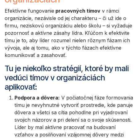
Efektívne fungovanie
pracovných tímov
v rámci
organizácie, nezávisle od jej charakteru – či už ide o
firmu, neziskovú organizáciu alebo školu – si vyžaduje
pozornosť a aktívne zásahy lídra. Kľúčom k efektivite
tímu je to, aby líder rozumel nielen rôznym fázam ich
vývoja, ale aj tomu, ako v týchto fázach efektívne
komunikovať a zasahovať.
Tu je niekoľko stratégií, ktoré by mali
vedúci tímov v organizáciách
aplikovať:
Podpora a dôvera:
V počiatočnej fáze formovania
tímu je nevyhnutné vytvoriť prostredie, kde panuje
dôvera a všetci sa cítia pohodlne pri vyjadrovaní
svojich názorov a pri delení sa o svoje skúsenosti.
Líder by mal aktívne pracovať na budovaní
vzťahov a posilňovaní vzájomnej dôvery medzi