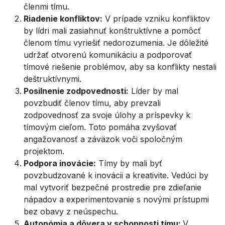
členmi tímu.
Riadenie konfliktov:
V prípade vzniku konfliktov
by lídri mali zasiahnuť konštruktívne a pomôcť
členom tímu vyriešiť nedorozumenia. Je dôležité
udržať otvorenú komunikáciu a podporovať
tímové riešenie problémov, aby sa konflikty nestali
deštruktívnymi.
Posilnenie zodpovednosti:
Líder by mal
povzbudiť členov tímu, aby prevzali
zodpovednosť za svoje úlohy a príspevky k
tímovým cieľom. Toto pomáha zvyšovať
angažovanosť a záväzok voči spoločným
projektom.
Podpora inovácie:
Tímy by mali byť
povzbudzované k inovácii a kreativite. Vedúci by
mal vytvoriť bezpečné prostredie pre zdieľanie
nápadov a experimentovanie s novými prístupmi
bez obavy z neúspechu.
Autonómia a dôvera v schopnosti tímu:
V