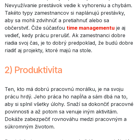
Nevyužívanie prestávok vedie k vyhoreniu a chybám.
Takéto typy zamestnancov si naplánujú prestávky,
aby sa mohli zdvihnúť a pretiahnuť alebo sa
občerstviť. Čiže súčasťou
time managementu
je aj
vedieť, kedy prácu prerušiť. Ak zamestnanci dobre
riadia svoj čas, je to dobrý predpoklad, že budú dobre
riadiť aj projekty, ktoré majú na stole.
2) Produktivita
Ten, kto má dobrú pracovnú morálku, je na svoju
prácu hrdý. Jeho práca ho napĺňa a sám dbá na to,
aby si splnil všetky úlohy. Snaží sa dokončiť pracovné
povinnosti a až potom sa venuje iným aktivitám.
Dokáže zabezpečiť rovnováhu medzi pracovným a
súkromným životom.