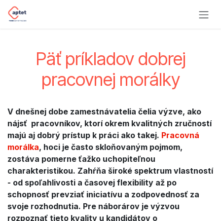
Ir al contenido
Päť príkladov dobrej
pracovnej morálky
V dnešnej dobe zamestnávatelia čelia výzve, ako
nájsť pracovníkov, ktorí okrem kvalitných zručností
majú aj dobrý prístup k práci ako takej.
Pracovná
morálka
, hoci je často skloňovaným pojmom,
zostáva pomerne ťažko uchopiteľnou
charakteristikou. Zahŕňa široké spektrum vlastností
- od spoľahlivosti a časovej flexibility až po
schopnosť prevziať iniciatívu a zodpovednosť za
svoje rozhodnutia. Pre náborárov je výzvou
rozpoznať tieto kvality u kandidátov o