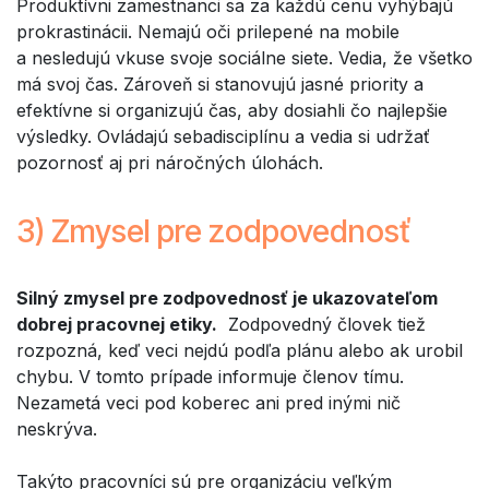
Produktívni zamestnanci sa za každú cenu vyhýbajú
prokrastinácii. Nemajú oči prilepené na mobile
a nesledujú vkuse svoje sociálne siete. Vedia, že všetko
má svoj čas. Zároveň si stanovujú jasné priority a
efektívne si organizujú čas, aby dosiahli čo najlepšie
výsledky. Ovládajú sebadisciplínu a vedia si udržať
pozornosť aj pri náročných úlohách.
3) Zmysel pre zodpovednosť
Silný zmysel pre zodpovednosť je ukazovateľom
dobrej pracovnej etiky.
Zodpovedný človek tiež
rozpozná, keď veci nejdú podľa plánu alebo ak urobil
chybu. V tomto prípade informuje členov tímu.
Nezametá veci pod koberec ani pred inými nič
neskrýva.
Takýto pracovníci sú pre organizáciu veľkým