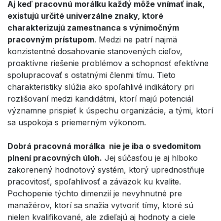
Aj keď pracovnú morálku každý môže vnímať inak,
existujú určité univerzálne znaky, ktoré
charakterizujú zamestnanca s výnimočným
pracovným prístupom
. Medzi ne patrí najmä
konzistentné dosahovanie stanovených cieľov,
proaktívne riešenie problémov a schopnosť efektívne
spolupracovať s ostatnými členmi tímu. Tieto
charakteristiky slúžia ako spoľahlivé indikátory pri
rozlišovaní medzi kandidátmi, ktorí majú potenciál
významne prispieť k úspechu organizácie, a tými, ktorí
sa uspokoja s priemerným výkonom.
Dobrá pracovná morálka nie je iba o svedomitom
plnení pracovných úloh.
Jej súčasťou je aj hlboko
zakorenený hodnotový systém, ktorý uprednostňuje
pracovitosť, spoľahlivosť a záväzok ku kvalite.
Pochopenie týchto dimenzií je nevyhnutné pre
manažérov, ktorí sa snažia vytvoriť tímy, ktoré sú
nielen kvalifikované, ale zdieľajú aj hodnoty a ciele