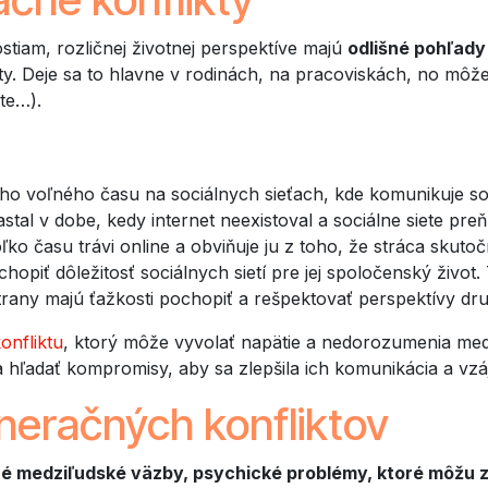
ostiam, rozličnej životnej perspektíve majú
odlišné pohľady 
y. Deje sa to hlavne v rodinách, na pracoviskách, no môže s
te…).
jho voľného času na sociálnych sieťach, kde komunikuje so s
rastal v dobe, kedy internet neexistoval a sociálne siete p
ko času trávi online a obviňuje ju z toho, že stráca skuto
ochopiť dôležitosť sociálnych sietí pre jej spoločenský živo
any majú ťažkosti pochopiť a rešpektovať perspektívy dru
nfliktu
, ktorý môže vyvolať napätie a nedorozumenia medz
 a hľadať kompromisy, aby sa zlepšila ich komunikácia a v
eračných konfliktov
 medziľudské väzby, psychické problémy, ktoré môžu zho