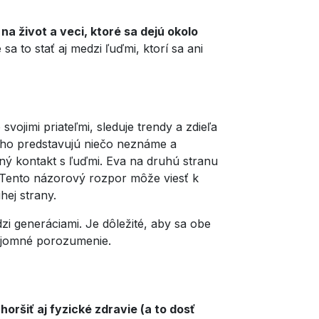
na život a veci, ktoré sa dejú okolo
a to stať aj medzi ľuďmi, ktorí sa ani
vojimi priateľmi, sleduje trendy a zdieľa
reňho predstavujú niečo neznáme a
čný kontakt s ľuďmi. Eva na druhú stranu
t. Tento názorový rozpor môže viesť k
hej strany.
i generáciami. Je dôležité, aby sa obe
zájomné porozumenie.
ršiť aj fyzické zdravie (a to dosť