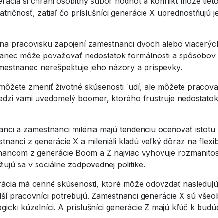
ácia si chráni osobitný súbor hodnôt a konflikt môže tie
atričnosť, zatiaľ čo príslušníci generácie X uprednostňujú 
na pracovisku zapojení zamestnanci dvoch alebo viacerých
anec môže považovať nedostatok formálnosti a spôsobov mile
amestnanec nerešpektuje jeho názory a príspevky.
ôžete zmeniť životné skúsenosti ľudí, ale môžete pracov
medzi vami uvedomelý boomer, ktorého frustruje nedostatok 
nci a zamestnanci milénia majú tendenciu oceňovať istotu 
stnanci z generácie X a mileniáli kladú veľký dôraz na flex
om z generácie Boom a Z najviac vyhovuje rozmanitosť a a
ujú sa v sociálne zodpovednej politike.
cia má cenné skúsenosti, ktoré môže odovzdať nasledujúce
adší pracovníci potrebujú. Zamestnanci generácie X sú vše
gickí kúzelníci. A príslušníci generácie Z majú kľúč k bud