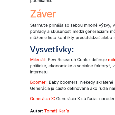
podnikania.
Záver
Starnutie prináša so sebou mnohé výzvy, v
pohľady a skúsenosti medzi generáciami m
môžeme tieto konflikty predchádzať alebo ri
Vysvetlivky:
Mileniáli:
Pew Research Center definuje
mil
politické, ekonomické a sociálne faktory“, 
internetu.
Boomeri:
Baby boomers, niekedy skrátené n
Generácia je často definovaná ako ľudia n
Generácia X:
Generácia X sú ľudia, narode
Autor:
Tomáš Karľa