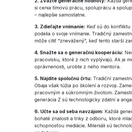
2. Zvážte generačné hodnoty:
Každá gener
si cenia tímovú prácu, spoluprácu a spolup
– najlepšie samostatne.
3. Zdieľajte vnímanie:
Keď sú do konfliktu 
podelia o svoje vnímanie. Tradičný zamestn
môže cítiť “znevážený”, keď tento starší z
4. Snažte sa o generačnú kooperáciu:
Nem
pracovisku, ktoré z nich vyplývajú. Ak je 
oprávnenosti, urobte z neho mentora.
5. Nájdite spoločnú črtu:
Tradiční zamestna
Obaja však túžia po školení a rozvoji. Zame
pracovným a súkromným životom. Zamestnanc
generácia Z sú technologicky zdatní a angaž
6. Učte sa od seba navzájom:
Každá generá
bohaté znalosti a triky z odboru, ktoré ml
schopnosťou mediácie. Mileniáli sú technolo