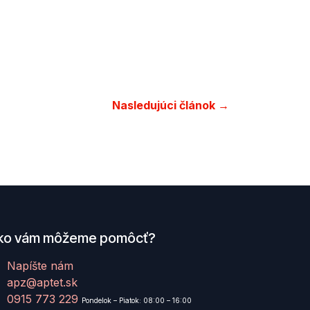
Nasledujúci článok →
ko vám môžeme pomôcť?
Napíšte nám
apz@aptet.sk
0915 773 229
Pondelok – Piatok: 08:00 – 16:00