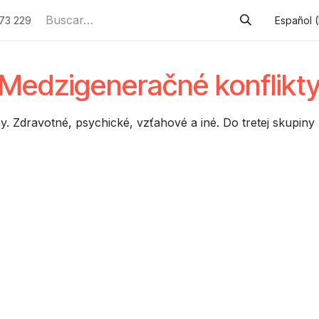
služby
Podporované zamestnávanie
Náhradné plnenie 
73 229
Español 
Medzigeneračné konflikt
 Zdravotné, psychické, vzťahové a iné. Do tretej skupiny 