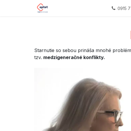
Ir al contenido
Casa
Impact sourcing
Naše 
0915 7
Starnutie so sebou prináša mnohé problémy.
tzv.
medzigeneračné konflikty.