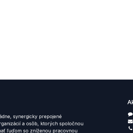
A
ádne, synergicky prepojené
rganizácií a osôb, ktorých spoločnou
hať ľuďom so zníženou pracovnou