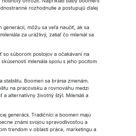
to hodnoty ohroziť. Napríklad baby boomers
jednostranné rozhodnutie a postupujú ďalej
 generácií, môžu sa veľa naučiť, ak sa
niála za urážlivý, zatiaľ čo mileniál sa
ať so súborom postojov a očakávaní na
skúseností mileniála spolu s jeho pocitom
a stabilitu. Boomeri sa bránia zmenám.
ibilitu na pracovisku a rovnováhu medzi
lternatívny životný štýl. Mileniáli a
j generácii. Tradičníci a boomeri majú
obecne známi svojou spravodlivosťou a
úcim trendom v oblasti práce, marketingu a