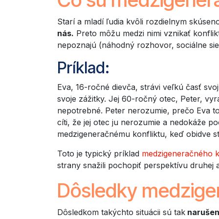
Starí a mladí ľudia kvôli rozdielnym skúsen
nás.
Preto môžu medzi nimi vznikať konflikt
nepoznajú (náhodný rozhovor, sociálne sie
Príklad:
Eva, 16-ročné dievča, strávi veľkú časť svo
svoje zážitky. Jej 60-ročný otec, Peter, vy
nepotrebné. Peter nerozumie, prečo Eva toľ
cíti, že jej otec ju nerozumie a nedokáže p
medzigeneračnému konfliktu, keď obidve str
Toto je typický príklad
medzigeneračného ko
strany snažili pochopiť perspektívu druhej
Dôsledky medzigen
Dôsledkom takýchto situácii sú tak
narušené