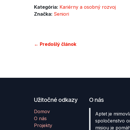
Kategória:
Kariérny a osobný rozvoj
Značka:
Seniori
← Predošlý článok
Užitočné odkazy
O nás
Domov
Aptet je mimovl
O nás
spoločenstvo o
Projekty
misiou je pomá