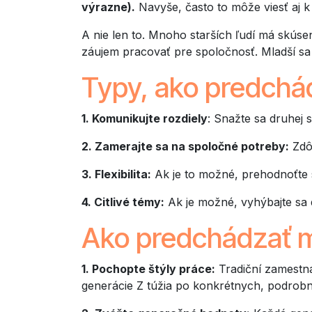
výrazne).
Navyše, často to môže viesť aj k
A nie len to. Mnoho starších ľudí má skúsen
záujem pracovať pre spoločnosť. Mladší sa 
Typy, ako predchád
1. Komunikujte rozdiely
: Snažte sa druhej s
2. Zamerajte sa na spoločné potreby:
Zdôr
3. Flexibilita:
Ak je to možné, prehodnoťte s
4. Citlivé témy:
Ak je možné, vyhýbajte sa d
Ako predchádzať
m
1. Pochopte štýly práce:
Tradiční zamestnan
generácie Z túžia po konkrétnych, podrobný