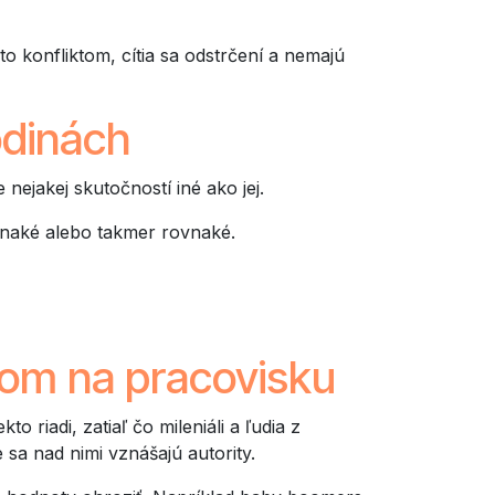
o konfliktom, cítia sa odstrčení a nemajú
odinách
 nejakej skutočností iné ako jej.
vnaké alebo takmer rovnaké.
om na pracovisku
 riadi, zatiaľ čo mileniáli a ľudia z
sa nad nimi vznášajú autority.