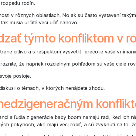
 rozpadu rodín.
osti v rôznych oblastiach. No ak sú často vystavení takýmt
tak musia určité veci učiť nanovo.
zať týmto konfliktom v r
trane citlivo a s rešpektom vysvetliť, prečo je vaše vnímanie
aznite, že napriek rozdielným pohľadom sú vaše ciele ro
voje postoje.
iskusii o témach, v ktorých nenájdete zhodu.
edzigeneračným konflikt
ci a ľudia z generácie baby boom nemajú radi, keď ich niekto
ch pokynoch, ako majú veci robiť, a sú zvyknutí na to, že 