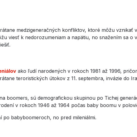
rátane medzigeneračných konfliktov, ktoré môžu vznikať v 
ôžu viesť k nedorozumeniam a napätiu, no snažením sa o
ešiť.
eniálov
ako ľudí narodených v rokoch 1981 až 1996, pričo
vrátane teroristických útokov z 11. septembra, invázie do I
a boomers, sú demografickou skupinou po Tichej generáci
arodení v rokoch 1946 až 1964 počas baby boomu v polovici
ní po babyboomeroch, no pred mileniálmi.