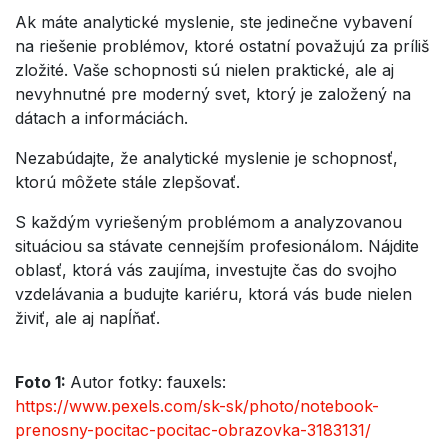
Ak máte analytické myslenie, ste jedinečne vybavení
na riešenie problémov, ktoré ostatní považujú za príliš
zložité. Vaše schopnosti sú nielen praktické, ale aj
nevyhnutné pre moderný svet, ktorý je založený na
dátach a informáciách.
Nezabúdajte, že analytické myslenie je schopnosť,
ktorú môžete stále zlepšovať.
S každým vyriešeným problémom a analyzovanou
situáciou sa stávate cennejším profesionálom. Nájdite
oblasť, ktorá vás zaujíma, investujte čas do svojho
vzdelávania a budujte kariéru, ktorá vás bude nielen
živiť, ale aj napĺňať.
Foto 1:
Autor fotky: fauxels:
https://www.pexels.com/sk-sk/photo/notebook-
prenosny-pocitac-pocitac-obrazovka-3183131/