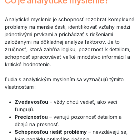
Čo je analytické myslenie?
Analytické myslenie je schopnosť rozobrať komplexné
problémy na menšie časti, identifikovať vzťahy medzi
jednotlivými prvkami a prichádzať s riešeniami
založenými na dôkladnej analýze faktorov. Je to
zručnosť, ktorá zahŕňa logiku, pozornosť k detailom,
schopnosť spracovávať veľké množstvo informácií a
kritické hodnotenie.
Ľudia s analytickým myslením sa vyznačujú týmito
vlastnosťami:
Zvedavosťou
– vždy chcú vedieť, ako veci
fungujú.
Precíznosťou
– venujú pozornosť detailom a
dbajú na presnosť.
Schopnosťou riešiť problémy
– nevzdávajú sa,
kým nenájdu optimálne riešenie.